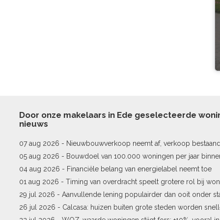
Door onze makelaars in Ede geselecteerde won
nieuws
07 aug 2026 -
Nieuwbouwverkoop neemt af, verkoop bestaan
stijgt
05 aug 2026 -
Bouwdoel van 100.000 woningen per jaar binne
04 aug 2026 -
Financiële belang van energielabel neemt toe
01 aug 2026 -
Timing van overdracht speelt grotere rol bij won
29 jul 2026 -
Aanvullende lening populairder dan ooit onder st
26 jul 2026 -
Calcasa: huizen buiten grote steden worden snel
22 jul 2026 -
WOZ-waarde woningen stijgt fors: +10%, vooral i