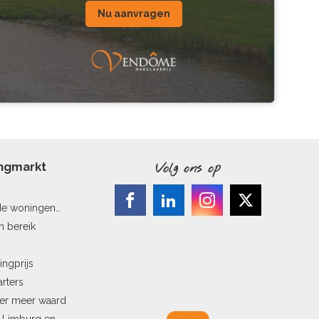
Nu aanvragen
ingmarkt
Volg ons op
de woningen
n bereik
ingprijs
arters
ler meer waard
n Limburg en