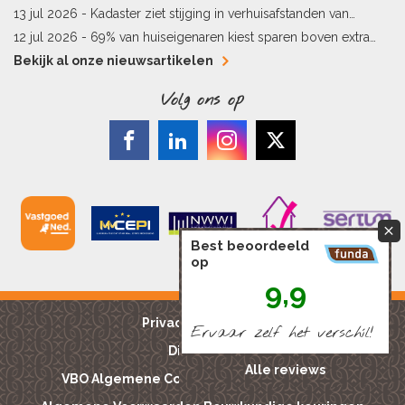
energielabel
13 jul 2026 -
Kadaster ziet stijging in verhuisafstanden van
kopers
12 jul 2026 -
69% van huiseigenaren kiest sparen boven extra
hypotheekaflossing
Bekijk al onze nieuwsartikelen
Volg ons op
Best beoordeeld
op
9,9
Privacy reglement
Ervaar zelf het verschíl!
Disclaimer
Alle reviews
VBO Algemene Consumentenvoorwaarden