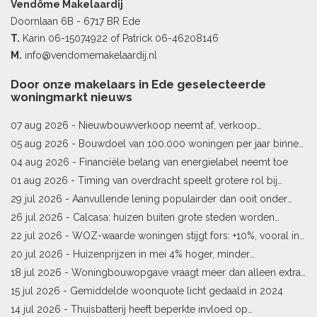
Vendôme Makelaardij
Doornlaan 6B - 6717 BR Ede
T.
Karin
06-15074922
of Patrick
06-46208146
M.
info@vendomemakelaardij.nl
Door onze makelaars in Ede geselecteerde
woningmarkt nieuws
07 aug 2026 -
Nieuwbouwverkoop neemt af, verkoop
bestaande woningen stijgt
05 aug 2026 -
Bouwdoel van 100.000 woningen per jaar binnen
bereik
04 aug 2026 -
Financiële belang van energielabel neemt toe
01 aug 2026 -
Timing van overdracht speelt grotere rol bij
woningprijs
29 jul 2026 -
Aanvullende lening populairder dan ooit onder
starters
26 jul 2026 -
Calcasa: huizen buiten grote steden worden
sneller meer waard
22 jul 2026 -
WOZ-waarde woningen stijgt fors: +10%, vooral in
Limburg en Pekela
20 jul 2026 -
Huizenprijzen in mei 4% hoger, minder
woningverkopen
18 jul 2026 -
Woningbouwopgave vraagt meer dan alleen extra
vergunningen
15 jul 2026 -
Gemiddelde woonquote licht gedaald in 2024
14 jul 2026 -
Thuisbatterij heeft beperkte invloed op