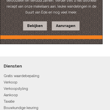
verbouwen en verduurzamen. Verder treft u het favoriete
recept van onze makelaars aan, leuke wandelingen in de
buurt van Ede en nog veel meer.
Bekijken
Aanvragen
Diensten
Gratis waardebepaling
Verkoop
Verkoopstyling
Aankoop
Taxatie
Bouwkundige keuring