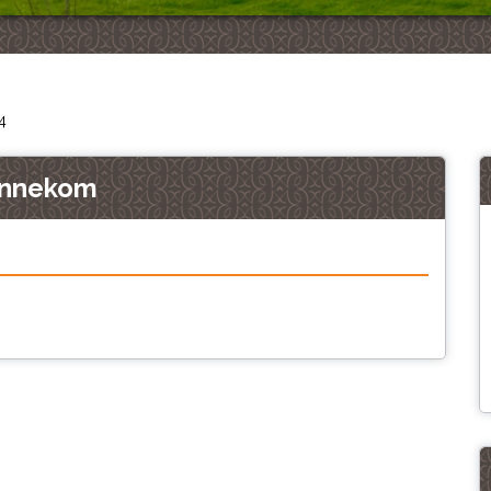
4
Bennekom
Meer foto's