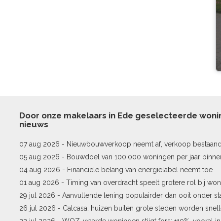
Door onze makelaars in Ede geselecteerde won
nieuws
07 aug 2026 -
Nieuwbouwverkoop neemt af, verkoop bestaan
stijgt
05 aug 2026 -
Bouwdoel van 100.000 woningen per jaar binne
04 aug 2026 -
Financiële belang van energielabel neemt toe
01 aug 2026 -
Timing van overdracht speelt grotere rol bij won
29 jul 2026 -
Aanvullende lening populairder dan ooit onder st
26 jul 2026 -
Calcasa: huizen buiten grote steden worden snel
22 jul 2026 -
WOZ-waarde woningen stijgt fors: +10%, vooral i