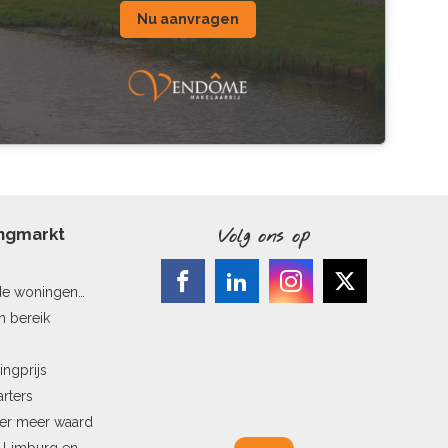
Nu aanvragen
ingmarkt
Volg ons op
de woningen
n bereik
ingprijs
arters
ler meer waard
n Limburg en