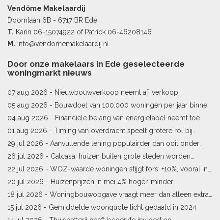
Vendôme Makelaardij
Doornlaan 6B - 6717 BR Ede
T.
Karin
06-15074922
of Patrick
06-46208146
M.
info@vendomemakelaardij.nl
Door onze makelaars in Ede geselecteerde
woningmarkt nieuws
07 aug 2026 -
Nieuwbouwverkoop neemt af, verkoop
bestaande woningen stijgt
05 aug 2026 -
Bouwdoel van 100.000 woningen per jaar binnen
bereik
04 aug 2026 -
Financiële belang van energielabel neemt toe
01 aug 2026 -
Timing van overdracht speelt grotere rol bij
woningprijs
29 jul 2026 -
Aanvullende lening populairder dan ooit onder
starters
26 jul 2026 -
Calcasa: huizen buiten grote steden worden
sneller meer waard
22 jul 2026 -
WOZ-waarde woningen stijgt fors: +10%, vooral in
Limburg en Pekela
20 jul 2026 -
Huizenprijzen in mei 4% hoger, minder
woningverkopen
18 jul 2026 -
Woningbouwopgave vraagt meer dan alleen extra
vergunningen
15 jul 2026 -
Gemiddelde woonquote licht gedaald in 2024
14 jul 2026 -
Thuisbatterij heeft beperkte invloed op