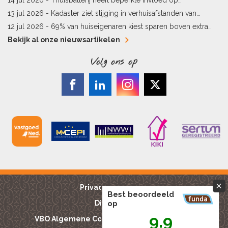
energielabel
13 jul 2026 -
Kadaster ziet stijging in verhuisafstanden van
kopers
12 jul 2026 -
69% van huiseigenaren kiest sparen boven extra
hypotheekaflossing
Bekijk al onze nieuwsartikelen
Volg ons op
Privacy reglement
Best beoordeeld
Disclaimer
op
9,9
VBO Algemene Consumentenvoorwaarden