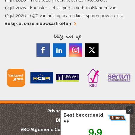
energielabel
13 jul 2026 -
Kadaster ziet stijging in verhuisafstanden van
kopers
12 jul 2026 -
69% van huiseigenaren kiest sparen boven extra
hypotheekaflossing
Bekijk al onze nieuwsartikelen
Volg ons op
Privacy reglement
Best beoordeeld
Disclaimer
op
9,9
VBO Algemene Consumentenvoorwaarden