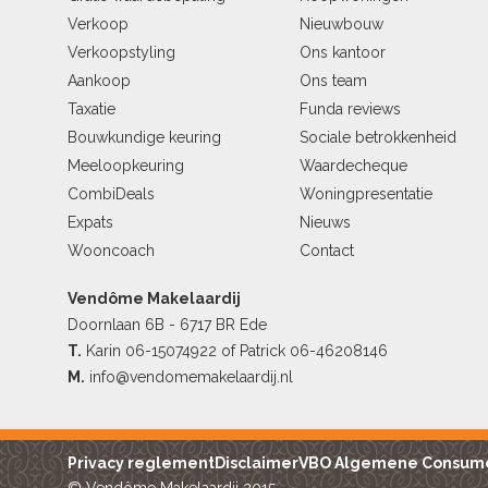
Verkoop
Nieuwbouw
Verkoopstyling
Ons kantoor
Aankoop
Ons team
Taxatie
Funda reviews
Bouwkundige keuring
Sociale betrokkenheid
Meeloopkeuring
Waardecheque
CombiDeals
Woningpresentatie
Expats
Nieuws
Wooncoach
Contact
Vendôme Makelaardij
Doornlaan 6B - 6717 BR Ede
T.
Karin
06-15074922
of Patrick
06-46208146
M.
info@vendomemakelaardij.nl
Privacy reglement
Disclaimer
VBO Algemene Consum
© Vendôme Makelaardij 2015