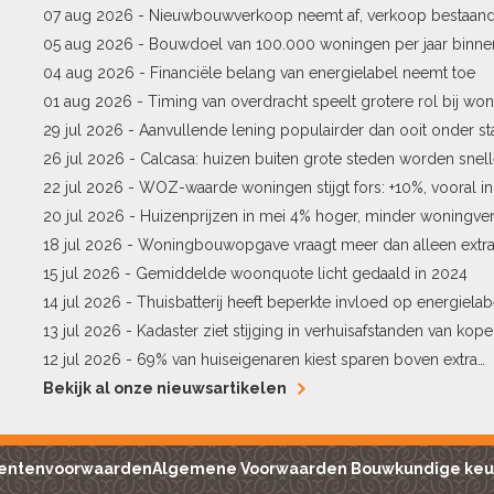
07 aug 2026 -
Nieuwbouwverkoop neemt af, verkoop bestaan
stijgt
05 aug 2026 -
Bouwdoel van 100.000 woningen per jaar binne
04 aug 2026 -
Financiële belang van energielabel neemt toe
01 aug 2026 -
Timing van overdracht speelt grotere rol bij won
29 jul 2026 -
Aanvullende lening populairder dan ooit onder st
26 jul 2026 -
Calcasa: huizen buiten grote steden worden snel
22 jul 2026 -
WOZ-waarde woningen stijgt fors: +10%, vooral i
Pekela
20 jul 2026 -
Huizenprijzen in mei 4% hoger, minder woningv
18 jul 2026 -
Woningbouwopgave vraagt meer dan alleen extr
15 jul 2026 -
Gemiddelde woonquote licht gedaald in 2024
14 jul 2026 -
Thuisbatterij heeft beperkte invloed op energielab
13 jul 2026 -
Kadaster ziet stijging in verhuisafstanden van kope
12 jul 2026 -
69% van huiseigenaren kiest sparen boven extra
hypotheekaflossing
Bekijk al onze nieuwsartikelen
entenvoorwaarden
Algemene Voorwaarden Bouwkundige keu