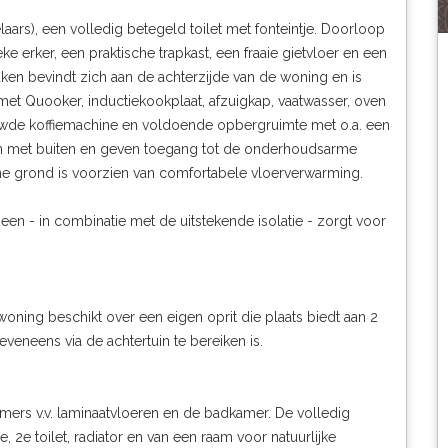
aars), een volledig betegeld toilet met fonteintje. Doorloop
e erker, een praktische trapkast, een fraaie gietvloer en een
ken bevindt zich aan de achterzijde van de woning en is
et Quooker, inductiekookplaat, afzuigkap, vaatwasser, oven
ouwde koffiemachine en voldoende opbergruimte met o.a. een
en met buiten en geven toegang tot de onderhoudsarme
ne grond is voorzien van comfortabele vloerverwarming.
een - in combinatie met de uitstekende isolatie - zorgt voor
ning beschikt over een eigen oprit die plaats biedt aan 2
eneens via de achtertuin te bereiken is.
mers v.v. laminaatvloeren en de badkamer. De volledig
2e toilet, radiator en van een raam voor natuurlijke