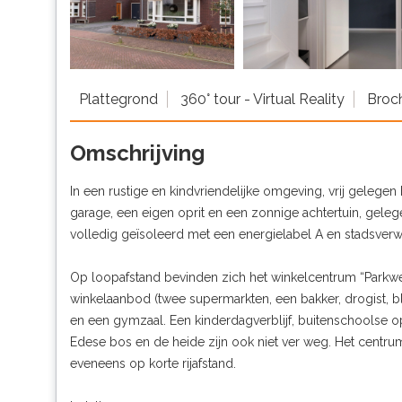
Plattegrond
360° tour - Virtual Reality
Broc
Omschrijving
In een rustige en kindvriendelijke omgeving, vrij geleg
garage, een eigen oprit en een zonnige achtertuin, gel
volledig geïsoleerd met een energielabel A en stadsver
Op loopafstand bevinden zich het winkelcentrum “Parkwe
winkelaanbod (twee supermarkten, een bakker, drogist, bl
en een gymzaal. Een kinderdagverblijf, buitenschoolse op
Edese bos en de heide zijn ook niet ver weg. Het cent
eveneens op korte rijafstand.