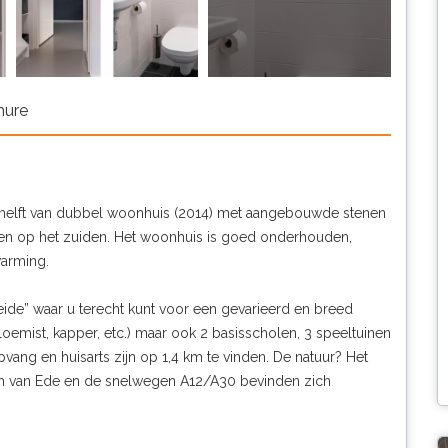
hure
en helft van dubbel woonhuis (2014) met aangebouwde stenen
egen op het zuiden. Het woonhuis is goed onderhouden,
warming.
ide” waar u terecht kunt voor een gevarieerd en breed
oemist, kapper, etc.) maar ook 2 basisscholen, 3 speeltuinen
vang en huisarts zijn op 1,4 km te vinden. De natuur? Het
rum van Ede en de snelwegen A12/A30 bevinden zich