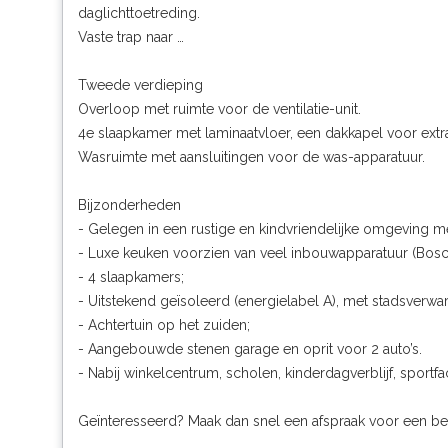
daglichttoetreding.
Vaste trap naar …
Tweede verdieping
Overloop met ruimte voor de ventilatie-unit.
4e slaapkamer met laminaatvloer, een dakkapel voor extr
Wasruimte met aansluitingen voor de was-apparatuur.
Bijzonderheden
- Gelegen in een rustige en kindvriendelijke omgeving met 
- Luxe keuken voorzien van veel inbouwapparatuur (Bosc
- 4 slaapkamers;
- Uitstekend geïsoleerd (energielabel A), met stadsverwa
- Achtertuin op het zuiden;
- Aangebouwde stenen garage en oprit voor 2 auto’s.
- Nabij winkelcentrum, scholen, kinderdagverblijf, sportfac
Geïnteresseerd? Maak dan snel een afspraak voor een bez