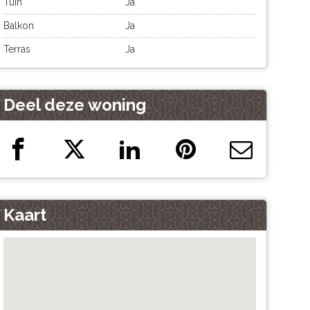
Tuin
Ja
Balkon
Ja
Terras
Ja
Deel deze woning
Kaart