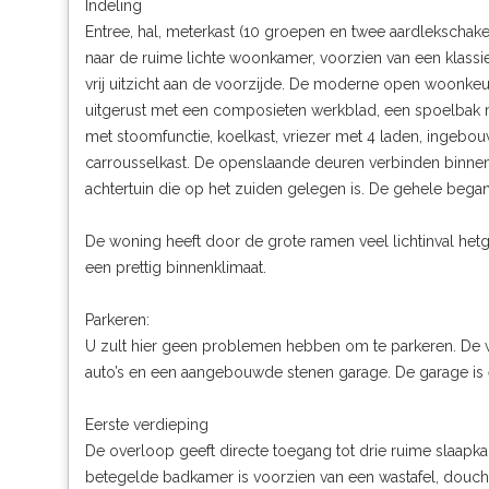
Indeling
Entree, hal, meterkast (10 groepen en twee aardlekschakel
naar de ruime lichte woonkamer, voorzien van een klassiek
vrij uitzicht aan de voorzijde. De moderne open woonkeu
uitgerust met een composieten werkblad, een spoelbak m
met stoomfunctie, koelkast, vriezer met 4 laden, ingeb
carrousselkast. De openslaande deuren verbinden binn
achtertuin die op het zuiden gelegen is. De gehele bega
De woning heeft door de grote ramen veel lichtinval hetg
een prettig binnenklimaat.
Parkeren:
U zult hier geen problemen hebben om te parkeren. De wo
auto’s en een aangebouwde stenen garage. De garage is ev
Eerste verdieping
De overloop geeft directe toegang tot drie ruime slaapka
betegelde badkamer is voorzien van een wastafel, douche, 