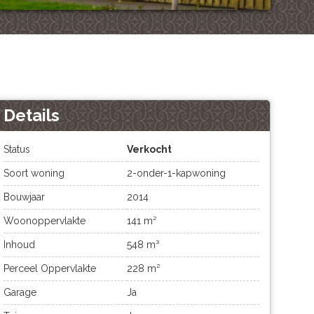
Details
Status
Verkocht
Soort woning
2-onder-1-kapwoning
Bouwjaar
2014
Woonoppervlakte
141 m²
Inhoud
548 m³
Perceel Oppervlakte
228 m²
Garage
Ja