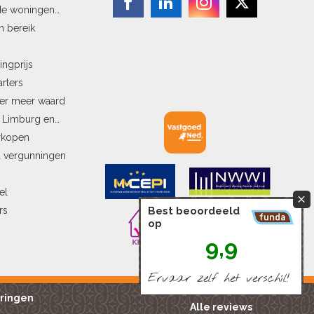
de woningen
n bereik
ingprijs
arters
ler meer waard
n Limburg en
erkopen
a vergunningen
el
rs
Best beoordeeld
op
9,9
Ervaar zelf het verschíl!
ringen
Alle reviews
Powered by Marble IT