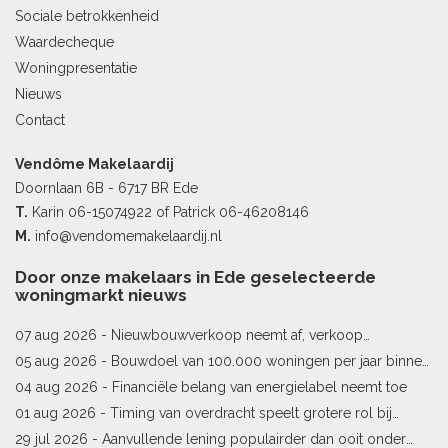
Sociale betrokkenheid
Waardecheque
Woningpresentatie
Nieuws
Contact
Vendôme Makelaardij
Doornlaan 6B - 6717 BR Ede
T.
Karin
06-15074922
of Patrick
06-46208146
M.
info@vendomemakelaardij.nl
Door onze makelaars in Ede geselecteerde
woningmarkt nieuws
07 aug 2026 -
Nieuwbouwverkoop neemt af, verkoop
bestaande woningen stijgt
05 aug 2026 -
Bouwdoel van 100.000 woningen per jaar binnen
bereik
04 aug 2026 -
Financiële belang van energielabel neemt toe
01 aug 2026 -
Timing van overdracht speelt grotere rol bij
woningprijs
29 jul 2026 -
Aanvullende lening populairder dan ooit onder