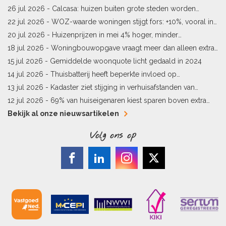
starters
26 jul 2026 -
Calcasa: huizen buiten grote steden worden
sneller meer waard
22 jul 2026 -
WOZ-waarde woningen stijgt fors: +10%, vooral in
Limburg en Pekela
20 jul 2026 -
Huizenprijzen in mei 4% hoger, minder
woningverkopen
18 jul 2026 -
Woningbouwopgave vraagt meer dan alleen extra
vergunningen
15 jul 2026 -
Gemiddelde woonquote licht gedaald in 2024
14 jul 2026 -
Thuisbatterij heeft beperkte invloed op
energielabel
13 jul 2026 -
Kadaster ziet stijging in verhuisafstanden van
kopers
12 jul 2026 -
69% van huiseigenaren kiest sparen boven extra
hypotheekaflossing
Bekijk al onze nieuwsartikelen
Volg ons op