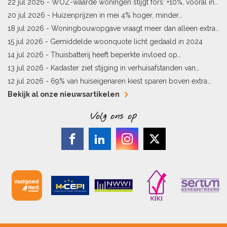
sneller meer waard
22 jul 2026 -
WOZ-waarde woningen stijgt fors: +10%, vooral in
Limburg en Pekela
20 jul 2026 -
Huizenprijzen in mei 4% hoger, minder
woningverkopen
18 jul 2026 -
Woningbouwopgave vraagt meer dan alleen extra
vergunningen
15 jul 2026 -
Gemiddelde woonquote licht gedaald in 2024
14 jul 2026 -
Thuisbatterij heeft beperkte invloed op
energielabel
13 jul 2026 -
Kadaster ziet stijging in verhuisafstanden van
kopers
12 jul 2026 -
69% van huiseigenaren kiest sparen boven extra
hypotheekaflossing
Bekijk al onze nieuwsartikelen
Volg ons op