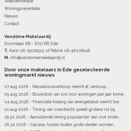
Waardecheque
Woningpresentatie
Nieuws
Contact
Vendôme Makelaardij
Doornlaan 6B - 6717 BR Ede
T.
Karin
06-15074922
of Patrick
06-46208146
M.
info@vendomemakelaardij.nl
Door onze makelaars in Ede geselecteerde
woningmarkt nieuws
07 aug 2026 -
Nieuwbouwverkoop neemt af, verkoop
bestaande woningen stijgt
05 aug 2026 -
Bouwdoel van 100.000 woningen per jaar binnen
bereik
04 aug 2026 -
Financiële belang van energielabel neemt toe
01 aug 2026 -
Timing van overdracht speelt grotere rol bij
woningprijs
29 jul 2026 -
Aanvullende lening populairder dan ooit onder
starters
26 jul 2026 -
Calcasa: huizen buiten grote steden worden