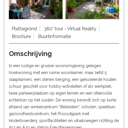
Plattegrond
360° tour - Virtual Reality
Brochure
Buurtinformatie
Omschrijving
In een rustige en groene woonomgeving gelegen
hoekwoning met een ruime woonkamer, maar liefst 5
slaapkamers, een stenen berging, een geïsoleerde houten
schuur geschikt voor hobby-activiteiten of als werkplek,
twee parkeerplaatsen op eigen terrein en een sfeervolle
achtertuin op het zuiden. De woning bevindt zich op korte
afstand van winkelcentrum “Bellestein”, scholen, speeltuin,
gezondheidscentrum, het Proosdijpark met
kinderboerderij, sportfaciliteiten en uitvalswegen richting de
A12 en A30 en station Ede-Wageningen.