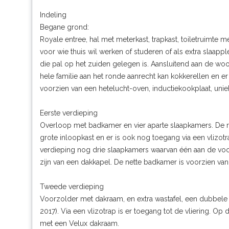
Indeling
Begane grond:
Royale entree, hal met meterkast, trapkast, toiletruimte
voor wie thuis wil werken of studeren of als extra slaap
die pal op het zuiden gelegen is. Aansluitend aan de w
hele familie aan het ronde aanrecht kan kokkerellen en er
voorzien van een hetelucht-oven, inductiekookplaat, unie
Eerste verdieping
Overloop met badkamer en vier aparte slaapkamers. De 
grote inloopkast en er is ook nog toegang via een vlizot
verdieping nog drie slaapkamers waarvan één aan de voo
zijn van een dakkapel. De nette badkamer is voorzien va
Tweede verdieping
Voorzolder met dakraam, en extra wastafel, een dubbele 
2017). Via een vlizotrap is er toegang tot de vliering. O
met een Velux dakraam.