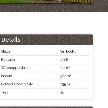
Details
Status
Verkocht
Bouwjaar
1988
Woonoppervlakte
157 m²
Inhoud
567 m³
Perceel Oppervlakte
235 m²
Tuin
Ja