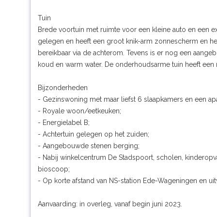
Tuin
Brede voortuin met ruimte voor een kleine auto en een ex
gelegen en heeft een groot knik-arm zonnescherm en heef
bereikbaar via de achterom. Tevens is er nog een aangebo
koud en warm water. De onderhoudsarme tuin heeft een 
Bijzonderheden
- Gezinswoning met maar liefst 6 slaapkamers en een ap
- Royale woon/eetkeuken;
- Energielabel B;
- Achtertuin gelegen op het zuiden;
- Aangebouwde stenen berging;
- Nabij winkelcentrum De Stadspoort, scholen, kinderop
bioscoop;
- Op korte afstand van NS-station Ede-Wageningen en ui
Aanvaarding: in overleg, vanaf begin juni 2023.