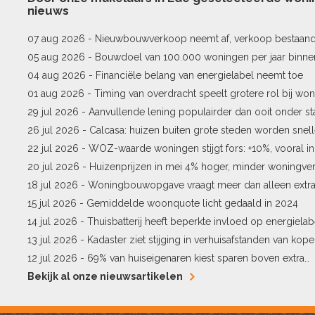
nieuws
07 aug 2026 -
Nieuwbouwverkoop neemt af, verkoop bestaan
stijgt
05 aug 2026 -
Bouwdoel van 100.000 woningen per jaar binne
04 aug 2026 -
Financiële belang van energielabel neemt toe
01 aug 2026 -
Timing van overdracht speelt grotere rol bij won
29 jul 2026 -
Aanvullende lening populairder dan ooit onder st
26 jul 2026 -
Calcasa: huizen buiten grote steden worden snel
22 jul 2026 -
WOZ-waarde woningen stijgt fors: +10%, vooral i
Pekela
20 jul 2026 -
Huizenprijzen in mei 4% hoger, minder woningv
18 jul 2026 -
Woningbouwopgave vraagt meer dan alleen extr
15 jul 2026 -
Gemiddelde woonquote licht gedaald in 2024
14 jul 2026 -
Thuisbatterij heeft beperkte invloed op energielab
13 jul 2026 -
Kadaster ziet stijging in verhuisafstanden van kope
12 jul 2026 -
69% van huiseigenaren kiest sparen boven extra
hypotheekaflossing
Bekijk al onze nieuwsartikelen