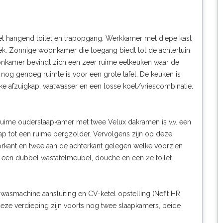
 met hangend toilet en trapopgang. Werkkamer met diepe kast
plek. Zonnige woonkamer die toegang biedt tot de achtertuin
oonkamer bevindt zich een zeer ruime eetkeuken waar de
 nog genoeg ruimte is voor een grote tafel. De keuken is
ke afzuigkap, vaatwasser en een losse koel/vriescombinatie.
ruime ouderslaapkamer met twee Velux dakramen is v.v. een
rap tot een ruime bergzolder. Vervolgens zijn op deze
rkant en twee aan de achterkant gelegen welke voorzien
n een dubbel wastafelmeubel, douche en een 2e toilet.
wasmachine aansluiting en CV-ketel opstelling (Nefit HR
p deze verdieping zijn voorts nog twee slaapkamers, beide