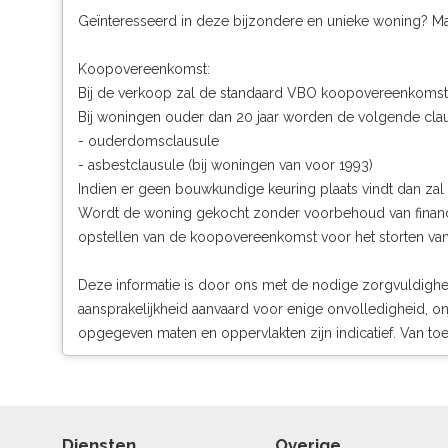
Geïnteresseerd in deze bijzondere en unieke woning? Maa
Koopovereenkomst:
Bij de verkoop zal de standaard VBO koopovereenkomst
Bij woningen ouder dan 20 jaar worden de volgende c
- ouderdomsclausule
- asbestclausule (bij woningen van voor 1993)
Indien er geen bouwkundige keuring plaats vindt dan za
Wordt de woning gekocht zonder voorbehoud van financie
opstellen van de koopovereenkomst voor het storten v
Deze informatie is door ons met de nodige zorgvuldigh
aansprakelijkheid aanvaard voor enige onvolledigheid, on
opgegeven maten en oppervlakten zijn indicatief. Van 
Diensten
Overige