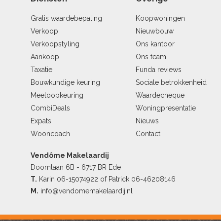
Gratis waardebepaling
Koopwoningen
Verkoop
Nieuwbouw
Verkoopstyling
Ons kantoor
Aankoop
Ons team
Taxatie
Funda reviews
Bouwkundige keuring
Sociale betrokkenheid
Meeloopkeuring
Waardecheque
CombiDeals
Woningpresentatie
Expats
Nieuws
Wooncoach
Contact
Vendôme Makelaardij
Doornlaan 6B - 6717 BR Ede
T.
Karin
06-15074922
of Patrick
06-46208146
M.
info@vendomemakelaardij.nl