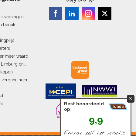
Volg ons op
de woningen
n bereik
ingprijs
arters
ler meer waard
n Limburg en
erkopen
a vergunningen
el
Best beoordeeld
rs
op
9,9
Ervaar zelf het verschíl!