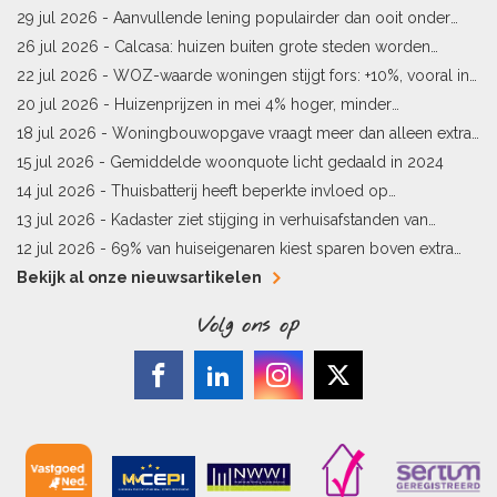
woningprijs
29 jul 2026 -
Aanvullende lening populairder dan ooit onder
starters
26 jul 2026 -
Calcasa: huizen buiten grote steden worden
sneller meer waard
22 jul 2026 -
WOZ-waarde woningen stijgt fors: +10%, vooral in
Limburg en Pekela
20 jul 2026 -
Huizenprijzen in mei 4% hoger, minder
woningverkopen
18 jul 2026 -
Woningbouwopgave vraagt meer dan alleen extra
vergunningen
15 jul 2026 -
Gemiddelde woonquote licht gedaald in 2024
14 jul 2026 -
Thuisbatterij heeft beperkte invloed op
energielabel
13 jul 2026 -
Kadaster ziet stijging in verhuisafstanden van
kopers
12 jul 2026 -
69% van huiseigenaren kiest sparen boven extra
hypotheekaflossing
Bekijk al onze nieuwsartikelen
Volg ons op