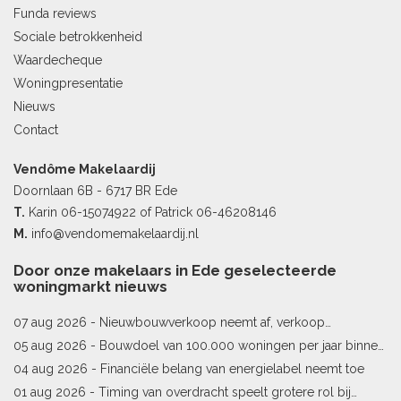
Funda reviews
Sociale betrokkenheid
Waardecheque
Woningpresentatie
Nieuws
Contact
Vendôme Makelaardij
Doornlaan 6B - 6717 BR Ede
T.
Karin
06-15074922
of Patrick
06-46208146
M.
info@vendomemakelaardij.nl
Door onze makelaars in Ede geselecteerde
woningmarkt nieuws
07 aug 2026 -
Nieuwbouwverkoop neemt af, verkoop
bestaande woningen stijgt
05 aug 2026 -
Bouwdoel van 100.000 woningen per jaar binnen
bereik
04 aug 2026 -
Financiële belang van energielabel neemt toe
01 aug 2026 -
Timing van overdracht speelt grotere rol bij