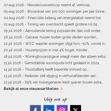
07 aug 2026 -
Nieuwbouwverkoop neemt af, verkoop
bestaande woningen stijgt
05 aug 2026 -
Bouwdoel van 100.000 woningen per jaar binnen
bereik
04 aug 2026 -
Financiële belang van energielabel neemt toe
01 aug 2026 -
Timing van overdracht speelt grotere rol bij
woningprijs
29 jul 2026 -
Aanvullende lening populairder dan ooit onder
starters
26 jul 2026 -
Calcasa: huizen buiten grote steden worden
sneller meer waard
22 jul 2026 -
WOZ-waarde woningen stijgt fors: +10%, vooral in
Limburg en Pekela
20 jul 2026 -
Huizenprijzen in mei 4% hoger, minder
woningverkopen
18 jul 2026 -
Woningbouwopgave vraagt meer dan alleen extra
vergunningen
15 jul 2026 -
Gemiddelde woonquote licht gedaald in 2024
14 jul 2026 -
Thuisbatterij heeft beperkte invloed op
energielabel
13 jul 2026 -
Kadaster ziet stijging in verhuisafstanden van
kopers
12 jul 2026 -
69% van huiseigenaren kiest sparen boven extra
hypotheekaflossing
Bekijk al onze nieuwsartikelen
Volg ons op