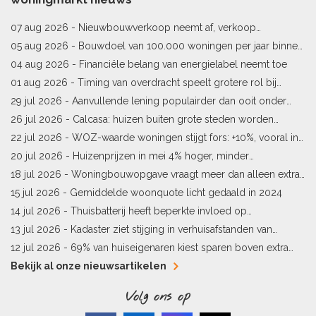
07 aug 2026 -
Nieuwbouwverkoop neemt af, verkoop
bestaande woningen stijgt
05 aug 2026 -
Bouwdoel van 100.000 woningen per jaar binnen
bereik
04 aug 2026 -
Financiële belang van energielabel neemt toe
01 aug 2026 -
Timing van overdracht speelt grotere rol bij
woningprijs
29 jul 2026 -
Aanvullende lening populairder dan ooit onder
starters
26 jul 2026 -
Calcasa: huizen buiten grote steden worden
sneller meer waard
22 jul 2026 -
WOZ-waarde woningen stijgt fors: +10%, vooral in
Limburg en Pekela
20 jul 2026 -
Huizenprijzen in mei 4% hoger, minder
woningverkopen
18 jul 2026 -
Woningbouwopgave vraagt meer dan alleen extra
vergunningen
15 jul 2026 -
Gemiddelde woonquote licht gedaald in 2024
14 jul 2026 -
Thuisbatterij heeft beperkte invloed op
energielabel
13 jul 2026 -
Kadaster ziet stijging in verhuisafstanden van
kopers
12 jul 2026 -
69% van huiseigenaren kiest sparen boven extra
hypotheekaflossing
Bekijk al onze nieuwsartikelen
Volg ons op