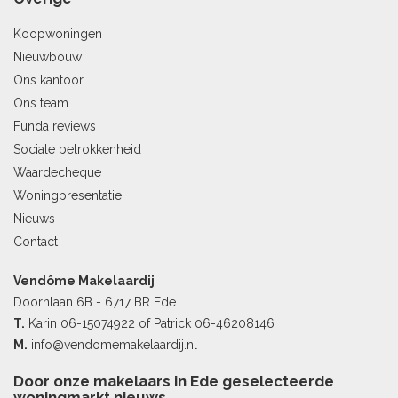
Koopwoningen
Nieuwbouw
Ons kantoor
Ons team
Funda reviews
Sociale betrokkenheid
Waardecheque
Woningpresentatie
Nieuws
Contact
Vendôme Makelaardij
Doornlaan 6B - 6717 BR Ede
T.
Karin
06-15074922
of Patrick
06-46208146
M.
info@vendomemakelaardij.nl
Door onze makelaars in Ede geselecteerde
woningmarkt nieuws