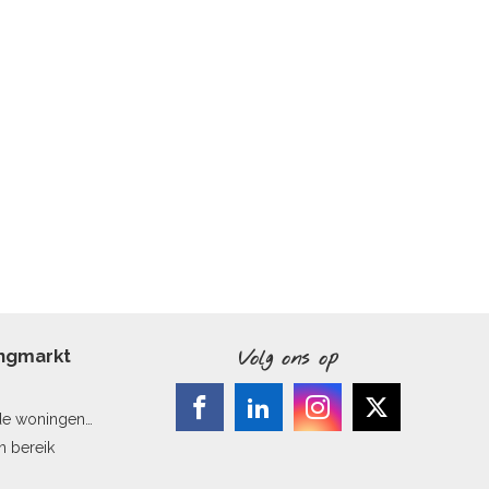
ingmarkt
Volg ons op
de woningen
n bereik