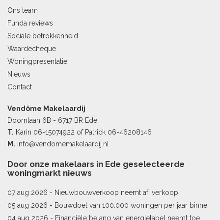
Ons team
Funda reviews
Sociale betrokkenheid
Waardecheque
Woningpresentatie
Nieuws
Contact
Vendôme Makelaardij
Doornlaan 6B - 6717 BR Ede
T.
Karin
06-15074922
of Patrick
06-46208146
M.
info@vendomemakelaardij.nl
Door onze makelaars in Ede geselecteerde
woningmarkt nieuws
07 aug 2026 -
Nieuwbouwverkoop neemt af, verkoop
bestaande woningen stijgt
05 aug 2026 -
Bouwdoel van 100.000 woningen per jaar binnen
bereik
04 aug 2026 -
Financiële belang van energielabel neemt toe