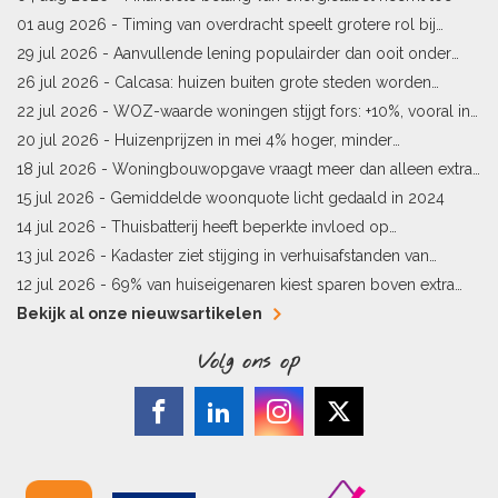
01 aug 2026 -
Timing van overdracht speelt grotere rol bij
woningprijs
29 jul 2026 -
Aanvullende lening populairder dan ooit onder
starters
26 jul 2026 -
Calcasa: huizen buiten grote steden worden
sneller meer waard
22 jul 2026 -
WOZ-waarde woningen stijgt fors: +10%, vooral in
Limburg en Pekela
20 jul 2026 -
Huizenprijzen in mei 4% hoger, minder
woningverkopen
18 jul 2026 -
Woningbouwopgave vraagt meer dan alleen extra
vergunningen
15 jul 2026 -
Gemiddelde woonquote licht gedaald in 2024
14 jul 2026 -
Thuisbatterij heeft beperkte invloed op
energielabel
13 jul 2026 -
Kadaster ziet stijging in verhuisafstanden van
kopers
12 jul 2026 -
69% van huiseigenaren kiest sparen boven extra
hypotheekaflossing
Bekijk al onze nieuwsartikelen
Volg ons op