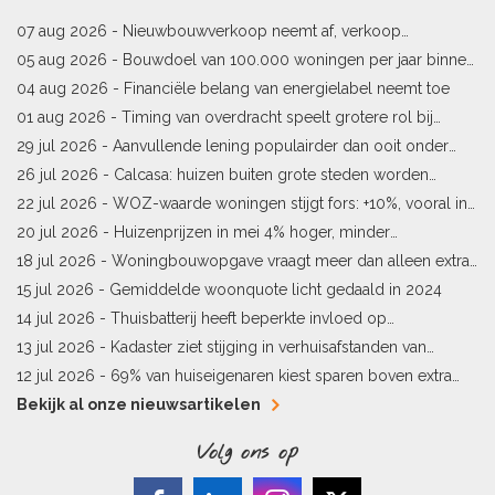
07 aug 2026 -
Nieuwbouwverkoop neemt af, verkoop
bestaande woningen stijgt
05 aug 2026 -
Bouwdoel van 100.000 woningen per jaar binnen
bereik
04 aug 2026 -
Financiële belang van energielabel neemt toe
01 aug 2026 -
Timing van overdracht speelt grotere rol bij
woningprijs
29 jul 2026 -
Aanvullende lening populairder dan ooit onder
starters
26 jul 2026 -
Calcasa: huizen buiten grote steden worden
sneller meer waard
22 jul 2026 -
WOZ-waarde woningen stijgt fors: +10%, vooral in
Limburg en Pekela
20 jul 2026 -
Huizenprijzen in mei 4% hoger, minder
woningverkopen
18 jul 2026 -
Woningbouwopgave vraagt meer dan alleen extra
vergunningen
15 jul 2026 -
Gemiddelde woonquote licht gedaald in 2024
14 jul 2026 -
Thuisbatterij heeft beperkte invloed op
energielabel
13 jul 2026 -
Kadaster ziet stijging in verhuisafstanden van
kopers
12 jul 2026 -
69% van huiseigenaren kiest sparen boven extra
hypotheekaflossing
Bekijk al onze nieuwsartikelen
Volg ons op