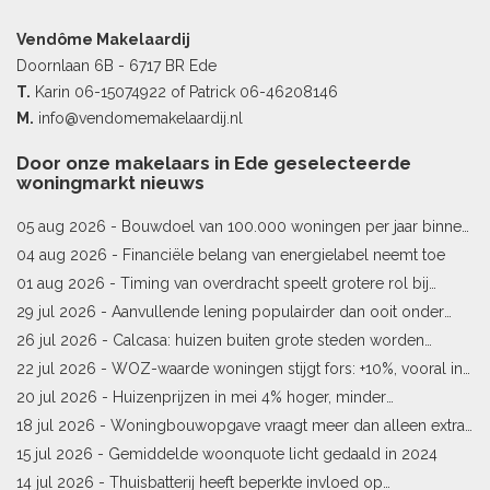
Vendôme Makelaardij
Doornlaan 6B - 6717 BR Ede
T.
Karin
06-15074922
of Patrick
06-46208146
M.
info@vendomemakelaardij.nl
Door onze makelaars in Ede geselecteerde
woningmarkt nieuws
05 aug 2026 -
Bouwdoel van 100.000 woningen per jaar binnen
bereik
04 aug 2026 -
Financiële belang van energielabel neemt toe
01 aug 2026 -
Timing van overdracht speelt grotere rol bij
woningprijs
29 jul 2026 -
Aanvullende lening populairder dan ooit onder
starters
26 jul 2026 -
Calcasa: huizen buiten grote steden worden
sneller meer waard
22 jul 2026 -
WOZ-waarde woningen stijgt fors: +10%, vooral in
Limburg en Pekela
20 jul 2026 -
Huizenprijzen in mei 4% hoger, minder
woningverkopen
18 jul 2026 -
Woningbouwopgave vraagt meer dan alleen extra
vergunningen
15 jul 2026 -
Gemiddelde woonquote licht gedaald in 2024
14 jul 2026 -
Thuisbatterij heeft beperkte invloed op