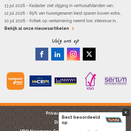
energielabel
13 jul 2026 -
Kadaster ziet stijging in verhuisafstanden van
kopers
12 jul 2026 -
69% van huiseigenaren kiest sparen boven extra
hypotheekaflossing
10 jul 2026 -
Kritiek op verkamering neemt toe, interesse in
alternatieven stijgt
Bekijk al onze nieuwsartikelen
Volg ons op
Privacy reglement
Best beoordeeld
Disclaimer
op