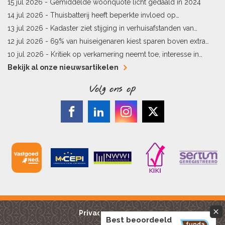
vergunningen
15 jul 2026 -
Gemiddelde woonquote licht gedaald in 2024
14 jul 2026 -
Thuisbatterij heeft beperkte invloed op
energielabel
13 jul 2026 -
Kadaster ziet stijging in verhuisafstanden van
kopers
12 jul 2026 -
69% van huiseigenaren kiest sparen boven extra
hypotheekaflossing
10 jul 2026 -
Kritiek op verkamering neemt toe, interesse in
alternatieven stijgt
Bekijk al onze nieuwsartikelen
Volg ons op
Privacy reglement
Best beoordeeld