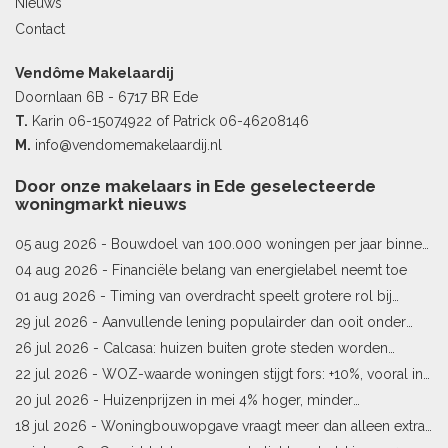
Nieuws
Contact
Vendôme Makelaardij
Doornlaan 6B - 6717 BR Ede
T.
Karin
06-15074922
of Patrick
06-46208146
M.
info@vendomemakelaardij.nl
Door onze makelaars in Ede geselecteerde
woningmarkt nieuws
05 aug 2026 -
Bouwdoel van 100.000 woningen per jaar binnen
bereik
04 aug 2026 -
Financiële belang van energielabel neemt toe
01 aug 2026 -
Timing van overdracht speelt grotere rol bij
woningprijs
29 jul 2026 -
Aanvullende lening populairder dan ooit onder
starters
26 jul 2026 -
Calcasa: huizen buiten grote steden worden
sneller meer waard
22 jul 2026 -
WOZ-waarde woningen stijgt fors: +10%, vooral in
Limburg en Pekela
20 jul 2026 -
Huizenprijzen in mei 4% hoger, minder
woningverkopen
18 jul 2026 -
Woningbouwopgave vraagt meer dan alleen extra