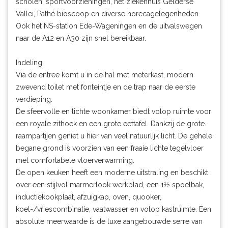
scholen, sportvoorzieningen, het ziekenhuis Gelderse
Vallei, Pathé bioscoop en diverse horecagelegenheden.
Ook het NS-station Ede-Wageningen en de uitvalswegen
naar de A12 en A30 zijn snel bereikbaar.
Indeling
Via de entree komt u in de hal met meterkast, modern
zwevend toilet met fonteintje en de trap naar de eerste
verdieping.
De sfeervolle en lichte woonkamer biedt volop ruimte voor
een royale zithoek en een grote eettafel. Dankzij de grote
raampartijen geniet u hier van veel natuurlijk licht. De gehele
begane grond is voorzien van een fraaie lichte tegelvloer
met comfortabele vloerverwarming.
De open keuken heeft een moderne uitstraling en beschikt
over een stijlvol marmerlook werkblad, een 1½ spoelbak,
inductiekookplaat, afzuigkap, oven, quooker,
koel-/vriescombinatie, vaatwasser en volop kastruimte. Een
absolute meerwaarde is de luxe aangebouwde serre van