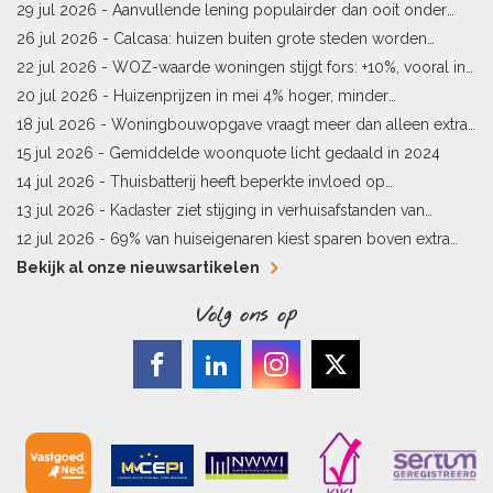
woningprijs
29 jul 2026 -
Aanvullende lening populairder dan ooit onder
starters
26 jul 2026 -
Calcasa: huizen buiten grote steden worden
sneller meer waard
22 jul 2026 -
WOZ-waarde woningen stijgt fors: +10%, vooral in
Limburg en Pekela
20 jul 2026 -
Huizenprijzen in mei 4% hoger, minder
woningverkopen
18 jul 2026 -
Woningbouwopgave vraagt meer dan alleen extra
vergunningen
15 jul 2026 -
Gemiddelde woonquote licht gedaald in 2024
14 jul 2026 -
Thuisbatterij heeft beperkte invloed op
energielabel
13 jul 2026 -
Kadaster ziet stijging in verhuisafstanden van
kopers
12 jul 2026 -
69% van huiseigenaren kiest sparen boven extra
hypotheekaflossing
Bekijk al onze nieuwsartikelen
Volg ons op