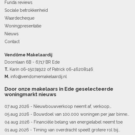
Funda reviews
Sociale betrokkenheid
Waardecheque
Woningpresentatie
Nieuws
Contact
Vendôme Makelaardij
Doornlaan 6B - 6717 BR Ede
T.
Karin
06-15074922
of Patrick
06-46208146
M.
info@vendomemakelaardij.nl
Door onze makelaars in Ede geselecteerde
woningmarkt nieuws
07 aug 2026 -
Nieuwbouwverkoop neemt af, verkoop
bestaande woningen stijgt
05 aug 2026 -
Bouwdoel van 100.000 woningen per jaar binnen
bereik
04 aug 2026 -
Financiële belang van energielabel neemt toe
01 aug 2026 -
Timing van overdracht speelt grotere rol bij