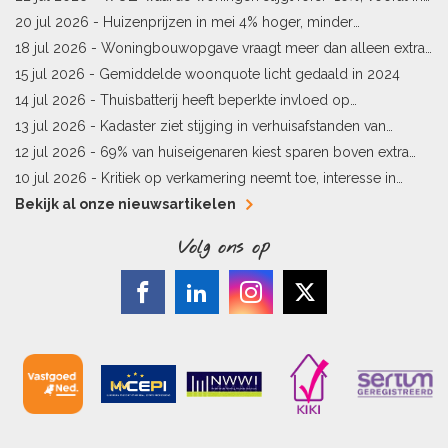
Limburg en Pekela
20 jul 2026 -
Huizenprijzen in mei 4% hoger, minder
woningverkopen
18 jul 2026 -
Woningbouwopgave vraagt meer dan alleen extra
vergunningen
15 jul 2026 -
Gemiddelde woonquote licht gedaald in 2024
14 jul 2026 -
Thuisbatterij heeft beperkte invloed op
energielabel
13 jul 2026 -
Kadaster ziet stijging in verhuisafstanden van
kopers
12 jul 2026 -
69% van huiseigenaren kiest sparen boven extra
hypotheekaflossing
10 jul 2026 -
Kritiek op verkamering neemt toe, interesse in
alternatieven stijgt
Bekijk al onze nieuwsartikelen
Volg ons op