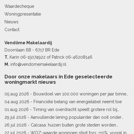
Waardecheque
Woningpresentatie
Nieuws
Contact
Vendôme Makelaardij
Doornlaan 6B - 6717 BR Ede
T.
Karin
06-15074922
of Patrick
06-46208146
M.
info@vendomemakelaardij.nl
Door onze makelaars in Ede geselecteerde
woningmarkt nieuws
05 aug 2026 -
Bouwdoel van 100.000 woningen per jaar binnen
bereik
04 aug 2026 -
Financiële belang van energielabel neemt toe
01 aug 2026 -
Timing van overdracht speelt grotere rol bij
woningprijs
29 jul 2026 -
Aanvullende lening populairder dan ooit onder
starters
26 jul 2026 -
Calcasa: huizen buiten grote steden worden
sneller meer waard
22 jul 2026 -
WOZ-waarde woningen stijgt fors: +10%, vooral in