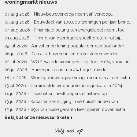
woningmarkt nieuws
07 aug 2026 -
Nieuwbouwverkoop neemt af, verkoop
bestaande woningen stijgt
05 aug 2026 -
Bouwdoel van 100.000 woningen per jaar binnen
bereik
04 aug 2026 -
Financiële belang van energielabel neemt toe
01 aug 2026 -
Timing van overdracht speelt grotere rol bij
woningprijs
29 jul 2026 -
Aanvullende lening populairder dan ooit onder
starters
26 jul 2026 -
Calcasa: huizen buiten grote steden worden
sneller meer waard
22 jul 2026 -
WOZ-waarde woningen stijgt fors: +10%, vooral in
Limburg en Pekela
20 jul 2026 -
Huizenprijzen in mei 4% hoger, minder
woningverkopen
18 jul 2026 -
Woningbouwopgave vraagt meer dan alleen extra
vergunningen
15 jul 2026 -
Gemiddelde woonquote licht gedaald in 2024
14 jul 2026 -
Thuisbatterij heeft beperkte invloed op
energielabel
13 jul 2026 -
Kadaster ziet stijging in verhuisafstanden van
kopers
12 jul 2026 -
69% van huiseigenaren kiest sparen boven extra
hypotheekaflossing
Bekijk al onze nieuwsartikelen
Volg ons op