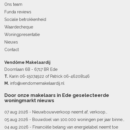
Ons team
Funda reviews
Sociale betrokkenheid
Waardecheque
Woningpresentatie
Nieuws
Contact
Vendôme Makelaardij
Doornlaan 6B - 6717 BR Ede
T.
Karin
06-15074922
of Patrick
06-46208146
M.
info@vendomemakelaardij.nl
Door onze makelaars in Ede geselecteerde
woningmarkt nieuws
07 aug 2026 -
Nieuwbouwverkoop neemt af, verkoop
bestaande woningen stijgt
05 aug 2026 -
Bouwdoel van 100.000 woningen per jaar binnen
bereik
04 aug 2026 -
Financiële belang van energielabel neemt toe