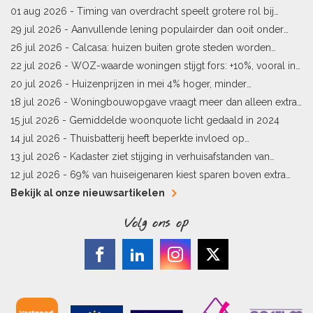
01 aug 2026 -
Timing van overdracht speelt grotere rol bij
woningprijs
29 jul 2026 -
Aanvullende lening populairder dan ooit onder
starters
26 jul 2026 -
Calcasa: huizen buiten grote steden worden
sneller meer waard
22 jul 2026 -
WOZ-waarde woningen stijgt fors: +10%, vooral in
Limburg en Pekela
20 jul 2026 -
Huizenprijzen in mei 4% hoger, minder
woningverkopen
18 jul 2026 -
Woningbouwopgave vraagt meer dan alleen extra
vergunningen
15 jul 2026 -
Gemiddelde woonquote licht gedaald in 2024
14 jul 2026 -
Thuisbatterij heeft beperkte invloed op
energielabel
13 jul 2026 -
Kadaster ziet stijging in verhuisafstanden van
kopers
12 jul 2026 -
69% van huiseigenaren kiest sparen boven extra
hypotheekaflossing
Bekijk al onze nieuwsartikelen
Volg ons op