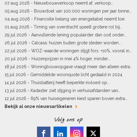
07 aug 2026 -
Nieuwbouwverkoop neemt af, verkoop
bestaande woningen stijgt
05 aug 2026 -
Bouwdoel van 100.000 woningen per jaar binnen
bereik
04 aug 2026 -
Financiële belang van energielabel neemt toe
01 aug 2026 -
Timing van overdracht speelt grotere rol bij
woningprijs
29 jul 2026 -
Aanvullende lening populairder dan ooit onder
starters
26 jul 2026 -
Calcasa: huizen buiten grote steden worden
sneller meer waard
22 jul 2026 -
WOZ-waarde woningen stijgt fors: +10%, vooral in
Limburg en Pekela
20 jul 2026 -
Huizenprijzen in mei 4% hoger, minder
woningverkopen
18 jul 2026 -
Woningbouwopgave vraagt meer dan alleen extra
vergunningen
15 jul 2026 -
Gemiddelde woonquote licht gedaald in 2024
14 jul 2026 -
Thuisbatterij heeft beperkte invloed op
energielabel
13 jul 2026 -
Kadaster ziet stijging in verhuisafstanden van
kopers
12 jul 2026 -
69% van huiseigenaren kiest sparen boven extra
hypotheekaflossing
Bekijk al onze nieuwsartikelen
Volg ons op