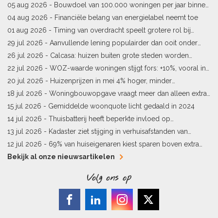
bestaande woningen stijgt
05 aug 2026 -
Bouwdoel van 100.000 woningen per jaar binnen
bereik
04 aug 2026 -
Financiële belang van energielabel neemt toe
01 aug 2026 -
Timing van overdracht speelt grotere rol bij
woningprijs
29 jul 2026 -
Aanvullende lening populairder dan ooit onder
starters
26 jul 2026 -
Calcasa: huizen buiten grote steden worden
sneller meer waard
22 jul 2026 -
WOZ-waarde woningen stijgt fors: +10%, vooral in
Limburg en Pekela
20 jul 2026 -
Huizenprijzen in mei 4% hoger, minder
woningverkopen
18 jul 2026 -
Woningbouwopgave vraagt meer dan alleen extra
vergunningen
15 jul 2026 -
Gemiddelde woonquote licht gedaald in 2024
14 jul 2026 -
Thuisbatterij heeft beperkte invloed op
energielabel
13 jul 2026 -
Kadaster ziet stijging in verhuisafstanden van
kopers
12 jul 2026 -
69% van huiseigenaren kiest sparen boven extra
hypotheekaflossing
Bekijk al onze nieuwsartikelen
Volg ons op