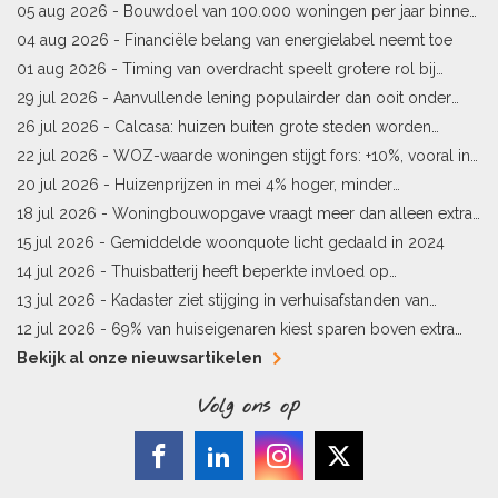
bestaande woningen stijgt
05 aug 2026 -
Bouwdoel van 100.000 woningen per jaar binnen
bereik
04 aug 2026 -
Financiële belang van energielabel neemt toe
01 aug 2026 -
Timing van overdracht speelt grotere rol bij
woningprijs
29 jul 2026 -
Aanvullende lening populairder dan ooit onder
starters
26 jul 2026 -
Calcasa: huizen buiten grote steden worden
sneller meer waard
22 jul 2026 -
WOZ-waarde woningen stijgt fors: +10%, vooral in
Limburg en Pekela
20 jul 2026 -
Huizenprijzen in mei 4% hoger, minder
woningverkopen
18 jul 2026 -
Woningbouwopgave vraagt meer dan alleen extra
vergunningen
15 jul 2026 -
Gemiddelde woonquote licht gedaald in 2024
14 jul 2026 -
Thuisbatterij heeft beperkte invloed op
energielabel
13 jul 2026 -
Kadaster ziet stijging in verhuisafstanden van
kopers
12 jul 2026 -
69% van huiseigenaren kiest sparen boven extra
hypotheekaflossing
Bekijk al onze nieuwsartikelen
Volg ons op