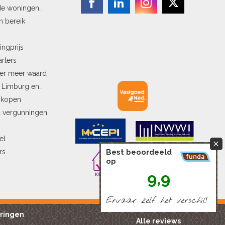
de woningen
n bereik
ingprijs
arters
ler meer waard
n Limburg en
erkopen
a vergunningen
el
rs
Best beoordeeld
op
9,9
Ervaar zelf het verschíl!
ringen
Alle reviews