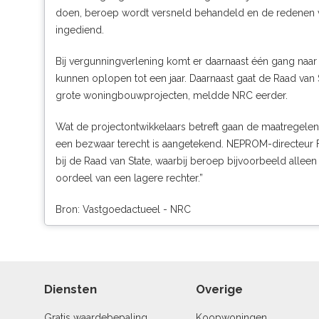
doen, beroep wordt versneld behandeld en de redenen v
ingediend.
Bij vergunningverlening komt er daarnaast één gang naar 
kunnen oplopen tot een jaar. Daarnaast gaat de Raad van St
grote woningbouwprojecten
, meldde NRC eerder.
Wat de projectontwikkelaars betreft gaan de maatregelen 
een bezwaar terecht is aangetekend. NEPROM-directeur Fa
bij de
Raad van State
, waarbij beroep bijvoorbeeld alleen 
oordeel van een lagere rechter.”
Bron: Vastgoedactueel - NRC
Diensten
Overige
Gratis waardebepaling
Koopwoningen