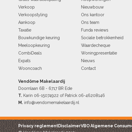
Verkoop
Nieuwbouw
Verkoopstyling
Ons kantoor
Aankoop
Ons team
Taxatie
Funda reviews
Bouwkundige keuring
Sociale betrokkenheid
Meeloopkeuring
Waardecheque
CombiDeals
Woningpresentatie
Expats
Nieuws
Wooncoach
Contact
Vendôme Makelaardij
Doornlaan 6B - 6717 BR Ede
T.
Karin
06-15074922
of Patrick
06-46208146
M.
info@vendomemakelaardij.nl
Privacy reglement
Disclaimer
VBO Algemene Consum