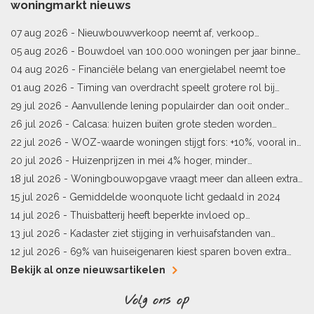
woningmarkt nieuws
07 aug 2026 -
Nieuwbouwverkoop neemt af, verkoop
bestaande woningen stijgt
05 aug 2026 -
Bouwdoel van 100.000 woningen per jaar binnen
bereik
04 aug 2026 -
Financiële belang van energielabel neemt toe
01 aug 2026 -
Timing van overdracht speelt grotere rol bij
woningprijs
29 jul 2026 -
Aanvullende lening populairder dan ooit onder
starters
26 jul 2026 -
Calcasa: huizen buiten grote steden worden
sneller meer waard
22 jul 2026 -
WOZ-waarde woningen stijgt fors: +10%, vooral in
Limburg en Pekela
20 jul 2026 -
Huizenprijzen in mei 4% hoger, minder
woningverkopen
18 jul 2026 -
Woningbouwopgave vraagt meer dan alleen extra
vergunningen
15 jul 2026 -
Gemiddelde woonquote licht gedaald in 2024
14 jul 2026 -
Thuisbatterij heeft beperkte invloed op
energielabel
13 jul 2026 -
Kadaster ziet stijging in verhuisafstanden van
kopers
12 jul 2026 -
69% van huiseigenaren kiest sparen boven extra
hypotheekaflossing
Bekijk al onze nieuwsartikelen
Volg ons op