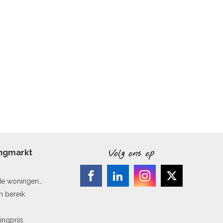
ingmarkt
Volg ons op
de woningen
n bereik
ingprijs