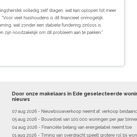
gsherstel volledig zelf dragen, wat kan oplopen tot meer
Voor veel huishoudens is dit financieel onmogelijk.
aming, wat zonder een stabiele fundering zinloos is.
n zijn noodzakelijk om dit probleem aan te pakken.”
Door onze makelaars in Ede geselecteerde won
nieuws
07 aug 2026 -
Nieuwbouwverkoop neemt af, verkoop bestaan
stijgt
05 aug 2026 -
Bouwdoel van 100.000 woningen per jaar binne
04 aug 2026 -
Financiële belang van energielabel neemt toe
01 aug 2026 -
Timing van overdracht speelt grotere rol bij won