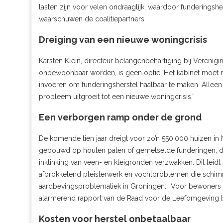
lasten zijn voor velen ondraaglijk, waardoor funderings
waarschuwen de coalitiepartners.
Dreiging van een nieuwe woningcrisis
Karsten Klein, directeur belangenbehartiging bij Verenig
onbewoonbaar worden, is geen optie. Het kabinet moet nú
invoeren om funderingsherstel haalbaar te maken. Alleen
probleem uitgroeit tot een nieuwe woningcrisis.”
Een verborgen ramp onder de grond
De komende tien jaar dreigt voor zo’n 550.000 huizen in
gebouwd op houten palen of gemetselde funderingen, di
inklinking van veen- en kleigronden verzwakken. Dit leidt
afbrokkelend pleisterwerk en vochtproblemen die schimme
aardbevingsproblematiek in Groningen: “Voor bewoners be
alarmerend rapport van de Raad voor de Leefomgeving blij
Kosten voor herstel onbetaalbaar