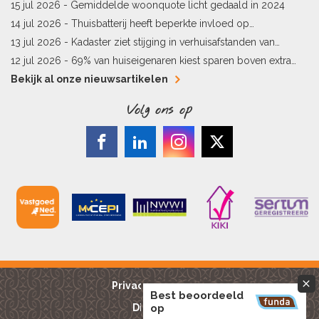
vergunningen
15 jul 2026 -
Gemiddelde woonquote licht gedaald in 2024
14 jul 2026 -
Thuisbatterij heeft beperkte invloed op
energielabel
13 jul 2026 -
Kadaster ziet stijging in verhuisafstanden van
kopers
12 jul 2026 -
69% van huiseigenaren kiest sparen boven extra
hypotheekaflossing
Bekijk al onze nieuwsartikelen
Volg ons op
Privacy reglement
Best beoordeeld
Disclaimer
op