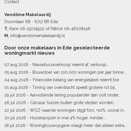
Contact
Vendôme Makelaardij
Doornlaan 6B - 6717 BR Ede
T.
Karin
06-15074922
of Patrick
06-46208146
M.
info@vendomemakelaardij.nl
Door onze makelaars in Ede geselecteerde
woningmarkt nieuws
07 aug 2026 -
Nieuwbouwverkoop neemt af, verkoop
bestaande woningen stijgt
05 aug 2026 -
Bouwdoel van 100.000 woningen per jaar binnen
bereik
04 aug 2026 -
Financiële belang van energielabel neemt toe
01 aug 2026 -
Timing van overdracht speelt grotere rol bij
woningprijs
29 jul 2026 -
Aanvullende lening populairder dan ooit onder
starters
26 jul 2026 -
Calcasa: huizen buiten grote steden worden
sneller meer waard
22 jul 2026 -
WOZ-waarde woningen stijgt fors: +10%, vooral in
Limburg en Pekela
20 jul 2026 -
Huizenprijzen in mei 4% hoger, minder
woningverkopen
18 jul 2026 -
Woningbouwopgave vraagt meer dan alleen extra