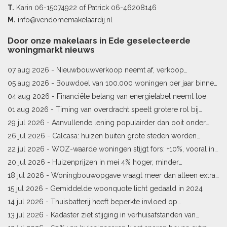
T.
Karin
06-15074922
of Patrick
06-46208146
M.
info@vendomemakelaardij.nl
Door onze makelaars in Ede geselecteerde
woningmarkt nieuws
07 aug 2026 -
Nieuwbouwverkoop neemt af, verkoop
bestaande woningen stijgt
05 aug 2026 -
Bouwdoel van 100.000 woningen per jaar binnen
bereik
04 aug 2026 -
Financiële belang van energielabel neemt toe
01 aug 2026 -
Timing van overdracht speelt grotere rol bij
woningprijs
29 jul 2026 -
Aanvullende lening populairder dan ooit onder
starters
26 jul 2026 -
Calcasa: huizen buiten grote steden worden
sneller meer waard
22 jul 2026 -
WOZ-waarde woningen stijgt fors: +10%, vooral in
Limburg en Pekela
20 jul 2026 -
Huizenprijzen in mei 4% hoger, minder
woningverkopen
18 jul 2026 -
Woningbouwopgave vraagt meer dan alleen extra
vergunningen
15 jul 2026 -
Gemiddelde woonquote licht gedaald in 2024
14 jul 2026 -
Thuisbatterij heeft beperkte invloed op
energielabel
13 jul 2026 -
Kadaster ziet stijging in verhuisafstanden van
kopers