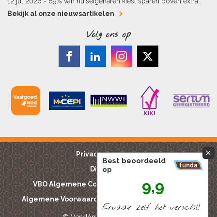
12 jul 2026 -
69% van huiseigenaren kiest sparen boven extra
hypotheekaflossing
Bekijk al onze nieuwsartikelen
Volg ons op
Privacy reglement
Best beoordeeld
Disclaimer
op
9,9
VBO Algemene Consumentenvoorwaarden
Algemene Voorwaarden Bouwkundige keuringen
Ervaar zelf het verschíl!
© Vendôme Makelaardij 2015