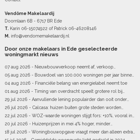
Vendôme Makelaardij
Doornlaan 6B - 6717 BR Ede
T.
Karin
06-15074922
of Patrick
06-46208146
M.
info@vendomemakelaardij.nl
Door onze makelaars in Ede geselecteerde
woningmarkt nieuws
07 aug 2026 -
Nieuwbouwverkoop neemt af, verkoop
bestaande woningen stijgt
05 aug 2026 -
Bouwdoel van 100.000 woningen per jaar binnen
bereik
04 aug 2026 -
Financiële belang van energielabel neemt toe
01 aug 2026 -
Timing van overdracht speelt grotere rol bij
woningprijs
29 jul 2026 -
Aanvullende lening populairder dan ooit onder
starters
26 jul 2026 -
Calcasa: huizen buiten grote steden worden
sneller meer waard
22 jul 2026 -
WOZ-waarde woningen stijgt fors: +10%, vooral in
Limburg en Pekela
20 jul 2026 -
Huizenprijzen in mei 4% hoger, minder
woningverkopen
18 jul 2026 -
Woningbouwopgave vraagt meer dan alleen extra
vergunningen
15 jul 2026 -
Gemiddelde woonquote licht gedaald in 2024