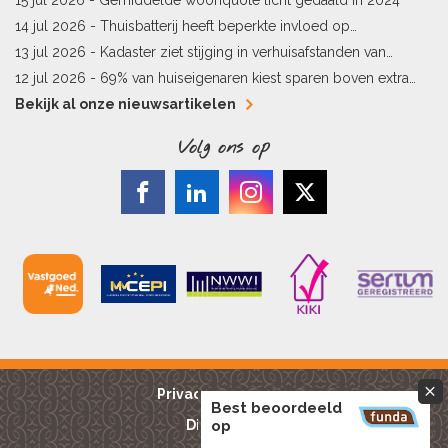
14 jul 2026 -
Thuisbatterij heeft beperkte invloed op
energielabel
13 jul 2026 -
Kadaster ziet stijging in verhuisafstanden van
kopers
12 jul 2026 -
69% van huiseigenaren kiest sparen boven extra
hypotheekaflossing
Bekijk al onze nieuwsartikelen
Volg ons op
Privacy reglement
Best beoordeeld
Disclaimer
op