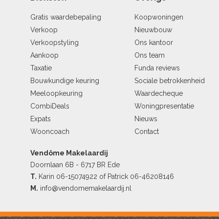
Gratis waardebepaling
Koopwoningen
Verkoop
Nieuwbouw
Verkoopstyling
Ons kantoor
Aankoop
Ons team
Taxatie
Funda reviews
Bouwkundige keuring
Sociale betrokkenheid
Meeloopkeuring
Waardecheque
CombiDeals
Woningpresentatie
Expats
Nieuws
Wooncoach
Contact
Vendôme Makelaardij
Doornlaan 6B - 6717 BR Ede
T.
Karin
06-15074922
of Patrick
06-46208146
M.
info@vendomemakelaardij.nl