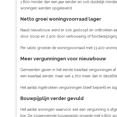
1.800 minder dan een jaar eerder en ook duidelijk minder
woningen werden opgeleverd.
Netto groei woningvoorraad lager
Naast nieuwbouw werd er ook gesloopt en onttrokken aa
door sloop en 2.400 door verbouwing of functiewijzigin
Per saldo groeide de woningvoorraad met 13.400 woning
Meer vergunningen voor nieuwbouw
Gemeenten gaven in het eerste kwartaal vergunningen af
een kwartaal eerder, maar wel 4.700 meer dan in dezelfde
Het aantal ingetrokken vergunningen bleef beperkt en lag
Bouwpijplijn verder gevuld
Het aantal woningen waarvoor wel een vergunning is afg
toe. De zogenoemde bouwpijplijn groeide met 9.800 wo