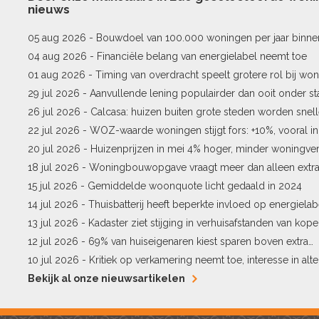
nieuws
05 aug 2026 -
Bouwdoel van 100.000 woningen per jaar binne
04 aug 2026 -
Financiële belang van energielabel neemt toe
01 aug 2026 -
Timing van overdracht speelt grotere rol bij won
29 jul 2026 -
Aanvullende lening populairder dan ooit onder st
26 jul 2026 -
Calcasa: huizen buiten grote steden worden snel
22 jul 2026 -
WOZ-waarde woningen stijgt fors: +10%, vooral i
Pekela
20 jul 2026 -
Huizenprijzen in mei 4% hoger, minder woningv
18 jul 2026 -
Woningbouwopgave vraagt meer dan alleen extr
15 jul 2026 -
Gemiddelde woonquote licht gedaald in 2024
14 jul 2026 -
Thuisbatterij heeft beperkte invloed op energielab
13 jul 2026 -
Kadaster ziet stijging in verhuisafstanden van kope
12 jul 2026 -
69% van huiseigenaren kiest sparen boven extra
hypotheekaflossing
10 jul 2026 -
Kritiek op verkamering neemt toe, interesse in alter
Bekijk al onze nieuwsartikelen