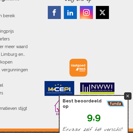
n bereik
ingprijs
arters
ler meer waard
n Limburg en
erkopen
a vergunningen
el
rs
Best beoordeeld
op
natieven stijgt
9,9
Ervaar zelf het verschíl!