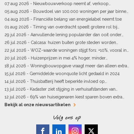
07 aug 2026 -
Nieuwbouwverkoop neemt af, verkoop
bestaande woningen stijgt
05 aug 2026 -
Bouwdoel van 100.000 woningen per jaar binnen
bereik
04 aug 2026 -
Financiële belang van energielabel neemt toe
01 aug 2026 -
Timing van overdracht speelt grotere rol bij
woningprijs
29 jul 2026 -
Aanvullende lening populairder dan ooit onder
starters
26 jul 2026 -
Calcasa: huizen buiten grote steden worden
sneller meer waard
22 jul 2026 -
WOZ-waarde woningen stijgt fors: +10%, vooral in
Limburg en Pekela
20 jul 2026 -
Huizenprijzen in mei 4% hoger, minder
woningverkopen
18 jul 2026 -
Woningbouwopgave vraagt meer dan alleen extra
vergunningen
15 jul 2026 -
Gemiddelde woonquote licht gedaald in 2024
14 jul 2026 -
Thuisbatterij heeft beperkte invloed op
energielabel
13 jul 2026 -
Kadaster ziet stijging in verhuisafstanden van
kopers
12 jul 2026 -
69% van huiseigenaren kiest sparen boven extra
hypotheekaflossing
Bekijk al onze nieuwsartikelen
Volg ons op