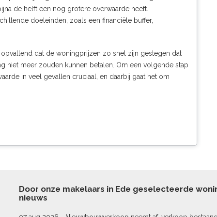
ijna de helft een nog grotere overwaarde heeft.
illende doeleinden, zoals een financiële buffer,
 opvallend dat de woningprijzen zo snel zijn gestegen dat
ering niet meer zouden kunnen betalen. Om een volgende stap
aarde in veel gevallen cruciaal, en daarbij gaat het om
Door onze makelaars in Ede geselecteerde won
nieuws
07 aug 2026 -
Nieuwbouwverkoop neemt af, verkoop bestaan