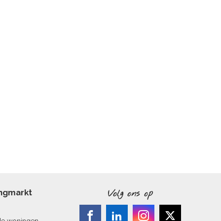
ingmarkt
Volg ons op
de woningen