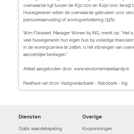
overwaarde ligt tussen de €50.000 en €150.000, terwijl b
Huiseigenaren willen de overwaarde gebruiken voor versch
pensioenaanvulling of woningverbetering (35%).
Wim Flikweert, Manager Wonen bij ING, merkt op: “Het is
veel huiseigenaren hun eigen huis bij volledige financi
in de woningcarrière te zetten, is het inbrengen van overw
aanzienlijke bedragen.”
Artikel aangeboden door:
www.vendomemakelaardij.nl
Parafrase van bron: Vastgoedactueel - Rabobank - Ing
Diensten
Overige
Gratis waardebepaling
Koopwoningen