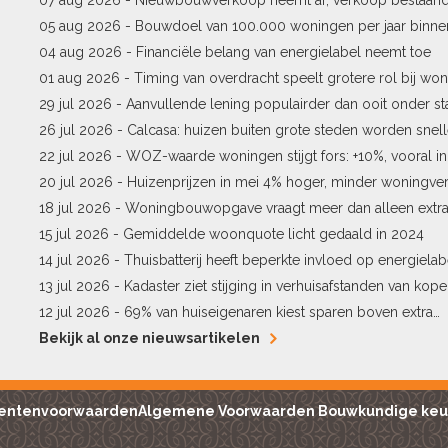
stijgt
05 aug 2026 -
Bouwdoel van 100.000 woningen per jaar binne
04 aug 2026 -
Financiële belang van energielabel neemt toe
01 aug 2026 -
Timing van overdracht speelt grotere rol bij won
29 jul 2026 -
Aanvullende lening populairder dan ooit onder st
26 jul 2026 -
Calcasa: huizen buiten grote steden worden snel
22 jul 2026 -
WOZ-waarde woningen stijgt fors: +10%, vooral i
Pekela
20 jul 2026 -
Huizenprijzen in mei 4% hoger, minder woningv
18 jul 2026 -
Woningbouwopgave vraagt meer dan alleen extr
15 jul 2026 -
Gemiddelde woonquote licht gedaald in 2024
14 jul 2026 -
Thuisbatterij heeft beperkte invloed op energielab
13 jul 2026 -
Kadaster ziet stijging in verhuisafstanden van kope
12 jul 2026 -
69% van huiseigenaren kiest sparen boven extra
hypotheekaflossing
Bekijk al onze nieuwsartikelen
entenvoorwaarden
Algemene Voorwaarden Bouwkundige keu