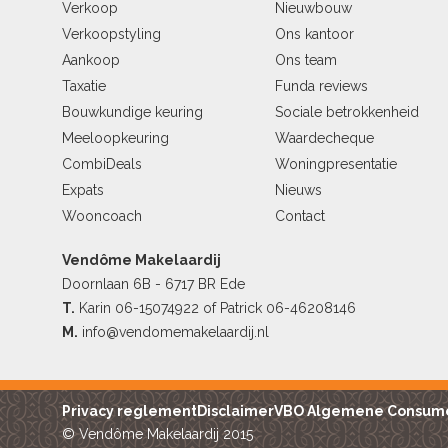
Verkoop
Nieuwbouw
Verkoopstyling
Ons kantoor
Aankoop
Ons team
Taxatie
Funda reviews
Bouwkundige keuring
Sociale betrokkenheid
Meeloopkeuring
Waardecheque
CombiDeals
Woningpresentatie
Expats
Nieuws
Wooncoach
Contact
Vendôme Makelaardij
Doornlaan 6B - 6717 BR Ede
T.
Karin
06-15074922
of Patrick
06-46208146
M.
info@vendomemakelaardij.nl
Privacy reglement
Disclaimer
VBO Algemene Consum
© Vendôme Makelaardij 2015