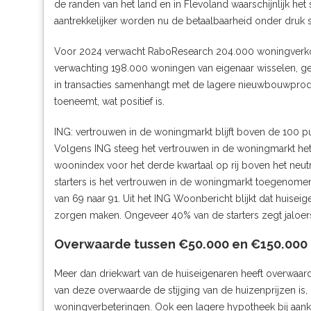
de randen van het land en in Flevoland waarschijnlijk het
aantrekkelijker worden nu de betaalbaarheid onder druk st
Voor 2024 verwacht RaboResearch 204.000 woningverkop
verwachting 198.000 woningen van eigenaar wisselen, ge
in transacties samenhangt met de lagere nieuwbouwpro
toeneemt, wat positief is.
ING: vertrouwen in de woningmarkt blijft boven de 100 p
Volgens ING steeg het vertrouwen in de woningmarkt het
woonindex voor het derde kwartaal op rij boven het neutr
starters is het vertrouwen in de woningmarkt toegenomen
van 69 naar 91. Uit het ING Woonbericht blijkt dat huiseige
zorgen maken. Ongeveer 40% van de starters zegt jaloers
Overwaarde tussen €50.000 en €150.000
Meer dan driekwart van de huiseigenaren heeft overwaar
van deze overwaarde de stijging van de huizenprijzen is
woningverbeteringen. Ook een lagere hypotheek bij aan