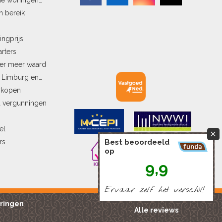
n bereik
ingprijs
arters
ler meer waard
n Limburg en
erkopen
a vergunningen
el
rs
Best beoordeeld
op
9,9
Ervaar zelf het verschíl!
ringen
Alle reviews
Powered by Marble IT