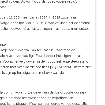
 snelst stijgen. Dit komt doordat goedkopere regio’s
aat.”
en, 22.000 meer dan in 2023. In 2025 zullen naar
volgd door 192.000 in 2026. Groot verklaart dat de afname
ductie, hoewel het aantal woningen in aanbouw momenteel
unten
 afgelopen kwartaal van 108 naar 111, waarmee de
ale niveau van 100 ligt. Zowel onder huiseigenaren als
. Vooral het vertrouwen in de hypotheekrente steeg sterk,
naren met overwaarde positief zijn (92%), terwijl starters zich
 te zijn op huiseigenaren met overwaarde.
de op hun woning. Ze geven aan dat de grootste oorzaak
, gevolgd door het aflossen van de hypotheek en
koop kan bijdragen. Meer dan een derde van de geschatte