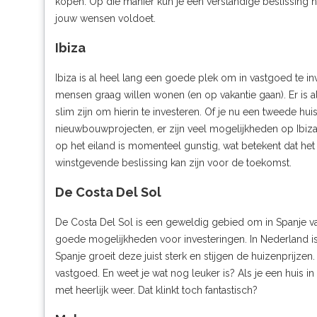
kopen. Op die manier kun je een verstandige beslissing 
jouw wensen voldoet.
Ibiza
Ibiza is al heel lang een goede plek om in vastgoed te in
mensen graag willen wonen (en op vakantie gaan). Er is a
slim zijn om hierin te investeren. Of je nu een tweede huis
nieuwbouwprojecten, er zijn veel mogelijkheden op Ibiz
op het eiland is momenteel gunstig, wat betekent dat het
winstgevende beslissing kan zijn voor de toekomst.
De Costa Del Sol
De Costa Del Sol is een geweldig gebied om in Spanje va
goede mogelijkheden voor investeringen. In Nederland i
Spanje groeit deze juist sterk en stijgen de huizenprijze
vastgoed. En weet je wat nog leuker is? Als je een huis in
met heerlijk weer. Dat klinkt toch fantastisch?