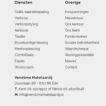
Diensten
Overige
Gratis waardebepaling
Koopwoningen
Verkoop
Nieuwbouw
Verkoopstyling
Ons kantoor
Aankoop
Ons team
Taxatie
Funda reviews
Bouwkundige keuring
Sociale betrokkenheid
Meeloopkeuring
Waardecheque
CombiDeals
Woningpresentatie
Expats
Nieuws
Wooncoach
Contact
Vendôme Makelaardij
Doornlaan 6B - 6717 BR Ede
T.
Karin
06-15074922
of Patrick
06-46208146
M.
info@vendomemakelaardij.nl