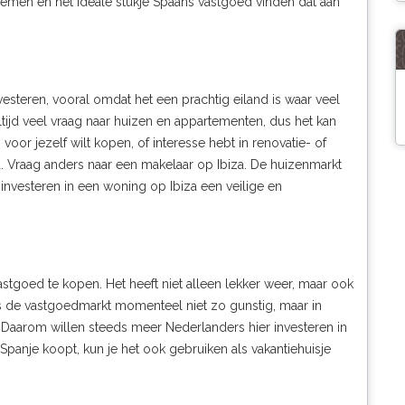
nemen en het ideale stukje Spaans vastgoed vinden dat aan
vesteren, vooral omdat het een prachtig eiland is waar veel
ltijd veel vraag naar huizen en appartementen, dus het kan
 voor jezelf wilt kopen, of interesse hebt in renovatie- of
a. Vraag anders naar een
makelaar op Ibiza
. De huizenmarkt
 investeren in een woning op Ibiza een veilige en
stgoed te kopen. Het heeft niet alleen lekker weer, maar ook
s de vastgoedmarkt momenteel niet zo gunstig, maar in
n. Daarom willen steeds meer Nederlanders hier investeren in
 Spanje koopt, kun je het ook gebruiken als vakantiehuisje