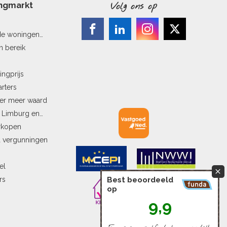
ingmarkt
Volg ons op
de woningen
n bereik
ingprijs
arters
ler meer waard
n Limburg en
erkopen
a vergunningen
el
rs
Best beoordeeld
op
9,9