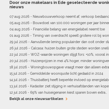
Door onze makelaars in Ede geselecteerde won
nieuws
07 aug 2026 -
Nieuwbouwverkoop neemt af, verkoop bestaan
stijgt
05 aug 2026 -
Bouwdoel van 100.000 woningen per jaar binne
04 aug 2026 -
Financiële belang van energielabel neemt toe
01 aug 2026 -
Timing van overdracht speelt grotere rol bij won
29 jul 2026 -
Aanvullende lening populairder dan ooit onder st
26 jul 2026 -
Calcasa: huizen buiten grote steden worden snel
22 jul 2026 -
WOZ-waarde woningen stijgt fors: +10%, vooral i
Pekela
20 jul 2026 -
Huizenprijzen in mei 4% hoger, minder woningv
18 jul 2026 -
Woningbouwopgave vraagt meer dan alleen extr
15 jul 2026 -
Gemiddelde woonquote licht gedaald in 2024
14 jul 2026 -
Thuisbatterij heeft beperkte invloed op energielab
13 jul 2026 -
Kadaster ziet stijging in verhuisafstanden van kope
12 jul 2026 -
69% van huiseigenaren kiest sparen boven extra
hypotheekaflossing
Bekijk al onze nieuwsartikelen