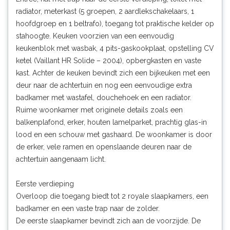
radiator, meterkast (5 groepen, 2 aardlekschakelaars, 1
hoofdgroep en 1 beltrafo), toegang tot praktische kelder op
stahoogte. Keuken voorzien van een eenvoudig
keukenblok met wasbak, 4 pits-gaskookplaat, opstelling CV
ketel (Vaillant HR Solide – 2004), opbergkasten en vaste
kast. Achter de keuken bevindt zich een bijkeuken met een
deur naar de achtertuin en nog een eenvoudige extra
badkamer met wastafel, douchehoek en een radiator.
Ruime woonkamer met originele details zoals een
balkenplafond, erker, houten lamelparket, prachtig glas-in
lood en een schouw met gashaard. De woonkamer is door
de erker, vele ramen en openslaande deuren naar de
achtertuin aangenaam licht.
Eerste verdieping
Overloop die toegang biedt tot 2 royale slaapkamers, een
badkamer en een vaste trap naar de zolder.
De eerste slaapkamer bevindt zich aan de voorzijde. De