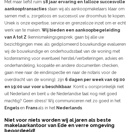
Met maar liefst ruim
18 jaar ervaring en talloze succesvolle
aankooptransacties
staan wij als aankoopmakelaars klaar om
samen met u, zorgeloos en succesvol uw droomhuis te kopen.
Uniek is onze expertise, service en grenzeloze inzet om er echt
werk van te maken.
Wij bieden een aankoopbegeleiding
van A tot Z
(kennismakingsgesprek, gaan bij alle uw
bezichtigingen mee, als gediplomeerd bouwkundige evalueren
wij de bouwkundige en onderhoudsstaat van de woning met
kostenraming voor eventueel herstel/verbeteringen, advies en
onderhandeling, koopakte en andere documenten checken,
gaan mee naar de eindinspectie en naar de notaris voor de
overdracht van de woning), zijn
6 dagen per week van 09:00
en 19:00 uur
voor u beschikbaar
. Komt u oorspronkelijk niet
uit Nederland en bent u de Nederlandse taal nog niet goed
machtig? Geen stress! Wij communiceren net zo goed in het
Engels
en
Frans
als in het
Nederlands
.
Niet voor niets worden wij al jaren als beste
makelaarkantoor van Ede en verre omgeving
beoordeeld!