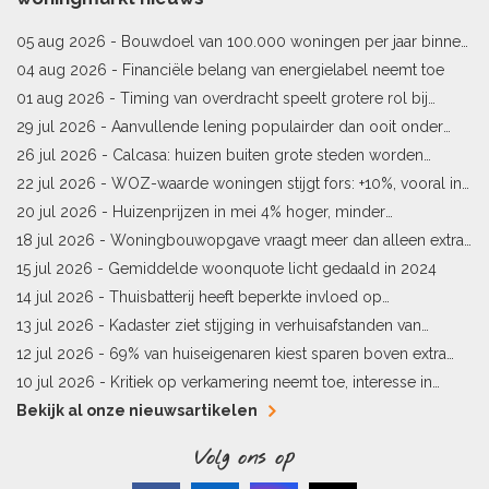
05 aug 2026 -
Bouwdoel van 100.000 woningen per jaar binnen
bereik
04 aug 2026 -
Financiële belang van energielabel neemt toe
01 aug 2026 -
Timing van overdracht speelt grotere rol bij
woningprijs
29 jul 2026 -
Aanvullende lening populairder dan ooit onder
starters
26 jul 2026 -
Calcasa: huizen buiten grote steden worden
sneller meer waard
22 jul 2026 -
WOZ-waarde woningen stijgt fors: +10%, vooral in
Limburg en Pekela
20 jul 2026 -
Huizenprijzen in mei 4% hoger, minder
woningverkopen
18 jul 2026 -
Woningbouwopgave vraagt meer dan alleen extra
vergunningen
15 jul 2026 -
Gemiddelde woonquote licht gedaald in 2024
14 jul 2026 -
Thuisbatterij heeft beperkte invloed op
energielabel
13 jul 2026 -
Kadaster ziet stijging in verhuisafstanden van
kopers
12 jul 2026 -
69% van huiseigenaren kiest sparen boven extra
hypotheekaflossing
10 jul 2026 -
Kritiek op verkamering neemt toe, interesse in
alternatieven stijgt
Bekijk al onze nieuwsartikelen
Volg ons op