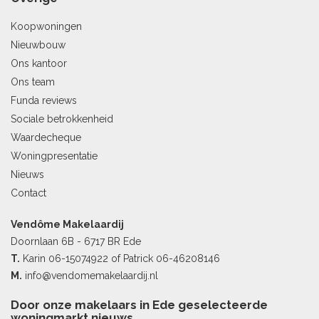
Koopwoningen
Nieuwbouw
Ons kantoor
Ons team
Funda reviews
Sociale betrokkenheid
Waardecheque
Woningpresentatie
Nieuws
Contact
Vendôme Makelaardij
Doornlaan 6B - 6717 BR Ede
T.
Karin
06-15074922
of Patrick
06-46208146
M.
info@vendomemakelaardij.nl
Door onze makelaars in Ede geselecteerde
woningmarkt nieuws