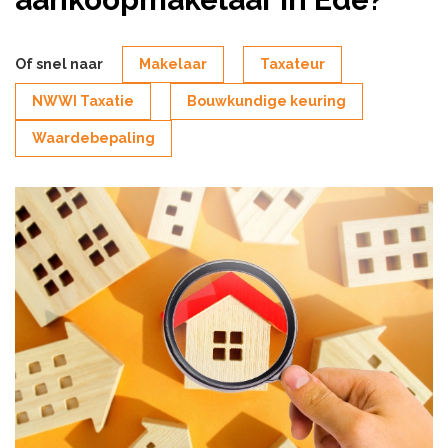
Of snel naar
Makelaar
Taxateur
NWWI Taxatie
Bouwkundige keuring
Waardebepaling