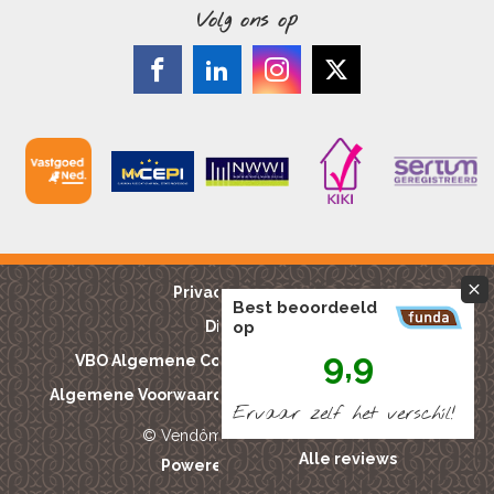
Volg ons op
Privacy reglement
Best beoordeeld
op
Disclaimer
9,9
VBO Algemene Consumentenvoorwaarden
Algemene Voorwaarden Bouwkundige keuringen
Ervaar zelf het verschíl!
© Vendôme Makelaardij 2015
Alle reviews
Powered by Marble IT