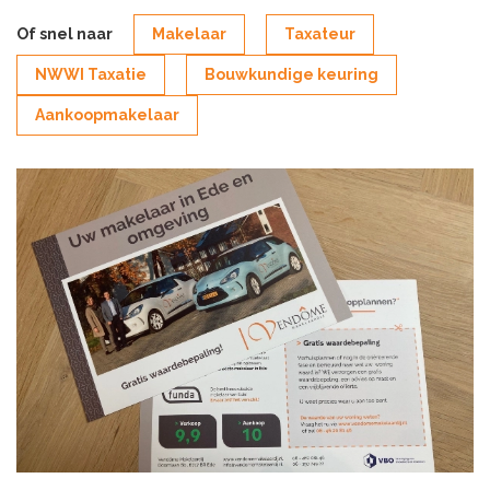
Of snel naar
Makelaar
Taxateur
NWWI Taxatie
Bouwkundige keuring
Aankoopmakelaar