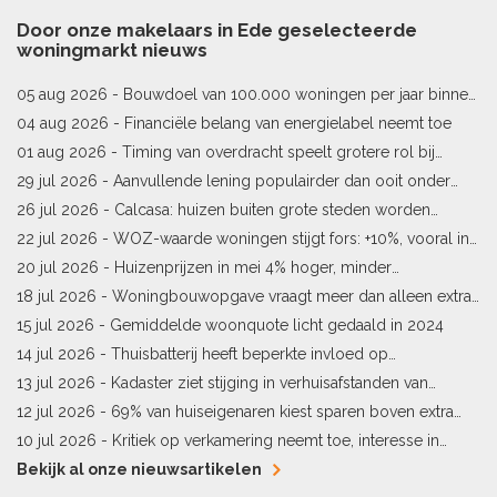
Door onze makelaars in Ede geselecteerde
woningmarkt nieuws
05 aug 2026 -
Bouwdoel van 100.000 woningen per jaar binnen
bereik
04 aug 2026 -
Financiële belang van energielabel neemt toe
01 aug 2026 -
Timing van overdracht speelt grotere rol bij
woningprijs
29 jul 2026 -
Aanvullende lening populairder dan ooit onder
starters
26 jul 2026 -
Calcasa: huizen buiten grote steden worden
sneller meer waard
22 jul 2026 -
WOZ-waarde woningen stijgt fors: +10%, vooral in
Limburg en Pekela
20 jul 2026 -
Huizenprijzen in mei 4% hoger, minder
woningverkopen
18 jul 2026 -
Woningbouwopgave vraagt meer dan alleen extra
vergunningen
15 jul 2026 -
Gemiddelde woonquote licht gedaald in 2024
14 jul 2026 -
Thuisbatterij heeft beperkte invloed op
energielabel
13 jul 2026 -
Kadaster ziet stijging in verhuisafstanden van
kopers
12 jul 2026 -
69% van huiseigenaren kiest sparen boven extra
hypotheekaflossing
10 jul 2026 -
Kritiek op verkamering neemt toe, interesse in
alternatieven stijgt
Bekijk al onze nieuwsartikelen