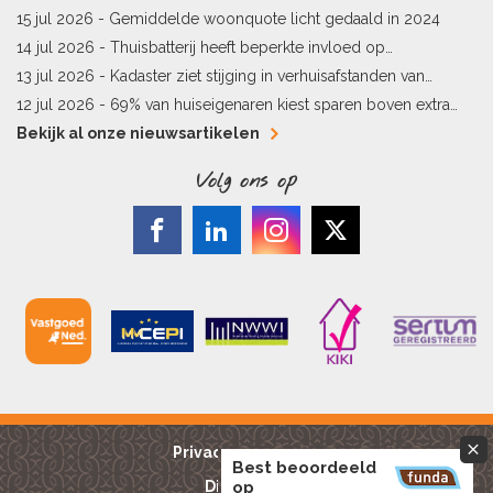
vergunningen
15 jul 2026 -
Gemiddelde woonquote licht gedaald in 2024
14 jul 2026 -
Thuisbatterij heeft beperkte invloed op
energielabel
13 jul 2026 -
Kadaster ziet stijging in verhuisafstanden van
kopers
12 jul 2026 -
69% van huiseigenaren kiest sparen boven extra
hypotheekaflossing
Bekijk al onze nieuwsartikelen
Volg ons op
Privacy reglement
Best beoordeeld
op
Disclaimer