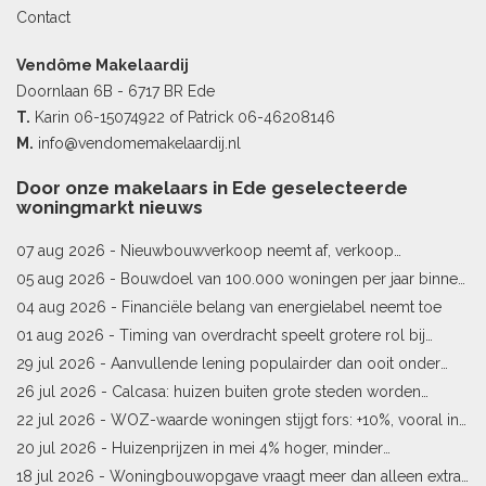
Contact
Vendôme Makelaardij
Doornlaan 6B - 6717 BR Ede
T.
Karin
06-15074922
of Patrick
06-46208146
M.
info@vendomemakelaardij.nl
Door onze makelaars in Ede geselecteerde
woningmarkt nieuws
07 aug 2026 -
Nieuwbouwverkoop neemt af, verkoop
bestaande woningen stijgt
05 aug 2026 -
Bouwdoel van 100.000 woningen per jaar binnen
bereik
04 aug 2026 -
Financiële belang van energielabel neemt toe
01 aug 2026 -
Timing van overdracht speelt grotere rol bij
woningprijs
29 jul 2026 -
Aanvullende lening populairder dan ooit onder
starters
26 jul 2026 -
Calcasa: huizen buiten grote steden worden
sneller meer waard
22 jul 2026 -
WOZ-waarde woningen stijgt fors: +10%, vooral in
Limburg en Pekela
20 jul 2026 -
Huizenprijzen in mei 4% hoger, minder
woningverkopen
18 jul 2026 -
Woningbouwopgave vraagt meer dan alleen extra