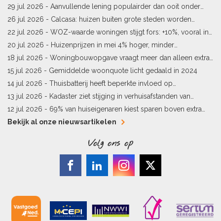
woningprijs
29 jul 2026 -
Aanvullende lening populairder dan ooit onder
starters
26 jul 2026 -
Calcasa: huizen buiten grote steden worden
sneller meer waard
22 jul 2026 -
WOZ-waarde woningen stijgt fors: +10%, vooral in
Limburg en Pekela
20 jul 2026 -
Huizenprijzen in mei 4% hoger, minder
woningverkopen
18 jul 2026 -
Woningbouwopgave vraagt meer dan alleen extra
vergunningen
15 jul 2026 -
Gemiddelde woonquote licht gedaald in 2024
14 jul 2026 -
Thuisbatterij heeft beperkte invloed op
energielabel
13 jul 2026 -
Kadaster ziet stijging in verhuisafstanden van
kopers
12 jul 2026 -
69% van huiseigenaren kiest sparen boven extra
hypotheekaflossing
Bekijk al onze nieuwsartikelen
Volg ons op