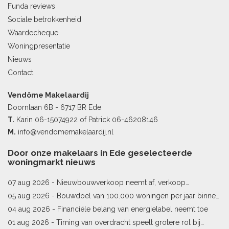
Funda reviews
Sociale betrokkenheid
Waardecheque
Woningpresentatie
Nieuws
Contact
Vendôme Makelaardij
Doornlaan 6B - 6717 BR Ede
T.
Karin
06-15074922
of Patrick
06-46208146
M.
info@vendomemakelaardij.nl
Door onze makelaars in Ede geselecteerde
woningmarkt nieuws
07 aug 2026 -
Nieuwbouwverkoop neemt af, verkoop
bestaande woningen stijgt
05 aug 2026 -
Bouwdoel van 100.000 woningen per jaar binnen
bereik
04 aug 2026 -
Financiële belang van energielabel neemt toe
01 aug 2026 -
Timing van overdracht speelt grotere rol bij