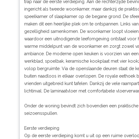
trap naar de eerste verdieping. Aan de rechterzijde bevi
ingericht als tweede woonkamer, maar dankzij de praktisc
speelkamer of slaapkamer op de begane grond. De sfeervo
maken dit een heerlijke plek om te ontspannen. Links van 
gezelligheid samenkomen. De woonkamer loopt vloeiend o
waardoor een uitnodigende leefomgeving ontstaat voor h
warme middelpunt van de woonkamer en zorgt zowel vanu
ambiance. De moderne open keuken is voorzien van een c
werkblad, spoelbak, keramische kookplaat met vier kook
volop bergruimte. Via de openslaande deuren staat de ke
buiten naadloos in elkaar overlopen. De royale eethoek bi
vrienden uitgebreid kunt tafelen. Dankzij de vele raampa
lichtinval. De laminaatvloer met comfortabele vloerver
Onder de woning bevindt zich bovendien een praktische k
seizoensspullen.
Eerste verdieping
Op de eerste verdieping komt u uit op een ruime overloo