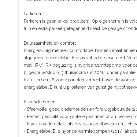
Parkeren
Parkeren is geen enkel probleem. Op eigen terrein is vo
tuin en extra parkeergelegenheid naast de garage of ond
Duurzaamheid en comfort
Energiezuinig met een comfortabel binnenklimaat en een
afgegeven energielabel B en is volledig geïsoleerd. Ver
met HR+/HR++ beglazing, 1 hybride warmtepomp voor d
bijgebouw/studio, 3 thuisaccu’s (uit 2026, onder garantie 
(120 liter) en 26 zonnepanelen verdeeld over de woning
energielabel B kunt u profiteren van gunstige hypothee
Bijzonderheden
- Sfeervolle, goed onderhouden en fors uitgebouwde (20
- Perfect geschikt voor grotere gezinnen of om wonen 
- Karaktervolle details als bijv. stalraam (binnen) en zicht
- Energielabel B, 2 hybride warmtepompen (2017), airco’s 