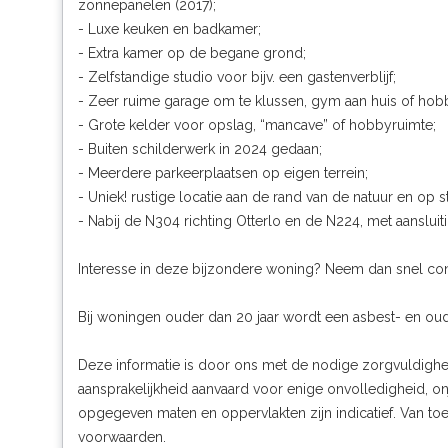
zonnepanelen (2017);
- Luxe keuken en badkamer;
- Extra kamer op de begane grond;
- Zelfstandige studio voor bijv. een gastenverblijf;
- Zeer ruime garage om te klussen, gym aan huis of hob
- Grote kelder voor opslag, “mancave” of hobbyruimte;
- Buiten schilderwerk in 2024 gedaan;
- Meerdere parkeerplaatsen op eigen terrein;
- Uniek! rustige locatie aan de rand van de natuur en op
- Nabij de N304 richting Otterlo en de N224, met aanslui
Interesse in deze bijzondere woning? Neem dan snel con
Bij woningen ouder dan 20 jaar wordt een asbest- en
Deze informatie is door ons met de nodige zorgvuldigh
aansprakelijkheid aanvaard voor enige onvolledigheid, on
opgegeven maten en oppervlakten zijn indicatief. Van 
voorwaarden.