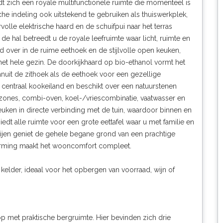
ndt zich een royale multifunctionele ruimte die momenteel is
he indeling ook uitstekend te gebruiken als thuiswerkplek,
lle elektrische haard en de schuifpui naar het terras
de hal betreedt u de royale leefruimte waar licht, ruimte en
ver in de ruime eethoek en de stijlvolle open keuken,
et hele gezin. De doorkijkhaard op bio-ethanol vormt het
it de zithoek als de eethoek voor een gezellige
entraal kookeiland en beschikt over een natuurstenen
zones, combi-oven, koel-/vriescombinatie, vaatwasser en
uken in directe verbinding met de tuin, waardoor binnen en
edt alle ruimte voor een grote eettafel waar u met familie en
rtijen geniet de gehele begane grond van een prachtige
warming maakt het wooncomfort compleet.
elder, ideaal voor het opbergen van voorraad, wijn of
p met praktische bergruimte. Hier bevinden zich drie