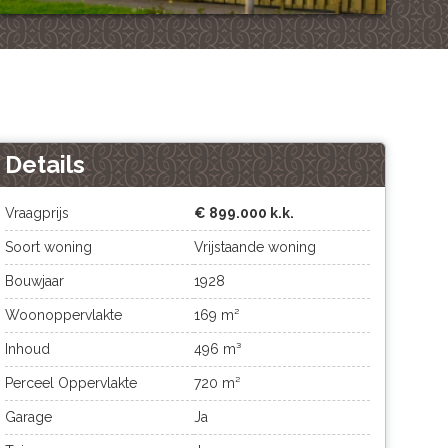
Details
Vraagprijs
€ 899.000 k.k.
Soort woning
Vrijstaande woning
Bouwjaar
1928
Woonoppervlakte
169 m²
Inhoud
496 m³
Perceel Oppervlakte
720 m²
Garage
Ja