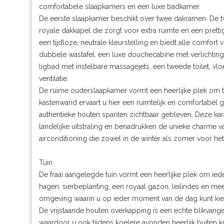
comfortabele slaapkamers en een luxe badkamer.
De eerste slaapkamer beschikt over twee dakramen. De t
royale dakkapel die zorgt voor extra ruimte en een prett
een tijdloze, neutrale kleurstelling en biedt alle comfo
dubbele wastafel, een luxe douchecabine met verlichtin
ligbad met instelbare massagejets, een tweede toilet, 
ventilatie.
De ruime ouderslaapkamer vormt een heerlijke plek om t
kastenwand ervaart u hier een ruimtelijk en comfortabel 
authentieke houten spanten zichtbaar gebleven, Deze kar
landelijke uitstraling en benadrukken de unieke charme
airconditioning die zowel in de winter als zomer voor he
Tuin
De fraai aangelegde tuin vormt een heerlijke plek om ied
hagen, sierbeplanting, een royaal gazon, leilindes en m
omgeving waarin u op ieder moment van de dag kunt ki
De vrijstaande houten overkapping is een echte blikvange
waardoor u ook tijdens koelere avonden heerlijk buiten kun