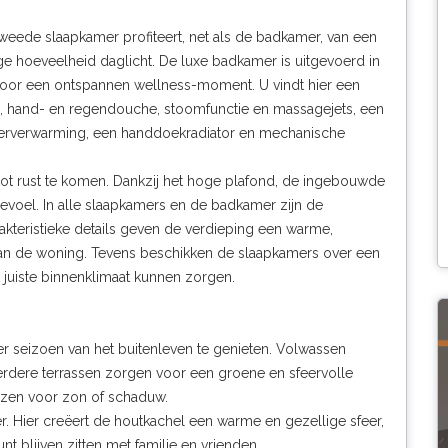
weede slaapkamer profiteert, net als de badkamer, van een
ige hoeveelheid daglicht. De luxe badkamer is uitgevoerd in
rt voor een ontspannen wellness-moment. U vindt hier een
g, hand- en regendouche, stoomfunctie en massagejets, een
vloerverwarming, een handdoekradiator en mechanische
ot rust te komen. Dankzij het hoge plafond, de ingebouwde
gevoel. In alle slaapkamers en de badkamer zijn de
akteristieke details geven de verdieping een warme,
 van de woning. Tevens beschikken de slaapkamers over een
t juiste binnenklimaat kunnen zorgen.
er seizoen van het buitenleven te genieten. Volwassen
eerdere terrassen zorgen voor een groene en sfeervolle
ezen voor zon of schaduw.
r. Hier creëert de houtkachel een warme en gezellige sfeer,
t blijven zitten met familie en vrienden.