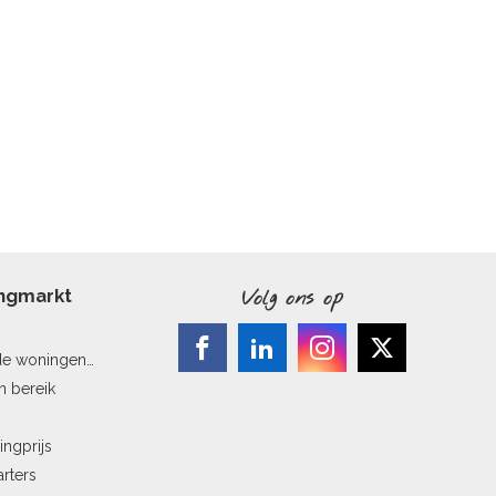
ingmarkt
Volg ons op
de woningen
n bereik
ingprijs
arters