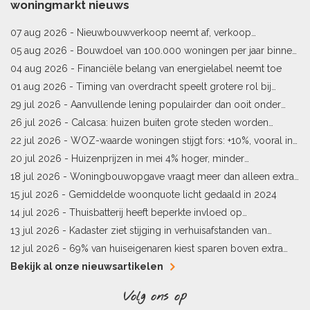
woningmarkt nieuws
07 aug 2026 -
Nieuwbouwverkoop neemt af, verkoop
bestaande woningen stijgt
05 aug 2026 -
Bouwdoel van 100.000 woningen per jaar binnen
bereik
04 aug 2026 -
Financiële belang van energielabel neemt toe
01 aug 2026 -
Timing van overdracht speelt grotere rol bij
woningprijs
29 jul 2026 -
Aanvullende lening populairder dan ooit onder
starters
26 jul 2026 -
Calcasa: huizen buiten grote steden worden
sneller meer waard
22 jul 2026 -
WOZ-waarde woningen stijgt fors: +10%, vooral in
Limburg en Pekela
20 jul 2026 -
Huizenprijzen in mei 4% hoger, minder
woningverkopen
18 jul 2026 -
Woningbouwopgave vraagt meer dan alleen extra
vergunningen
15 jul 2026 -
Gemiddelde woonquote licht gedaald in 2024
14 jul 2026 -
Thuisbatterij heeft beperkte invloed op
energielabel
13 jul 2026 -
Kadaster ziet stijging in verhuisafstanden van
kopers
12 jul 2026 -
69% van huiseigenaren kiest sparen boven extra
hypotheekaflossing
Bekijk al onze nieuwsartikelen
Volg ons op