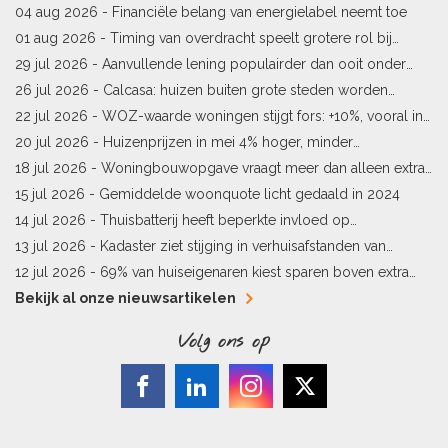
bereik
04 aug 2026 -
Financiële belang van energielabel neemt toe
01 aug 2026 -
Timing van overdracht speelt grotere rol bij
woningprijs
29 jul 2026 -
Aanvullende lening populairder dan ooit onder
starters
26 jul 2026 -
Calcasa: huizen buiten grote steden worden
sneller meer waard
22 jul 2026 -
WOZ-waarde woningen stijgt fors: +10%, vooral in
Limburg en Pekela
20 jul 2026 -
Huizenprijzen in mei 4% hoger, minder
woningverkopen
18 jul 2026 -
Woningbouwopgave vraagt meer dan alleen extra
vergunningen
15 jul 2026 -
Gemiddelde woonquote licht gedaald in 2024
14 jul 2026 -
Thuisbatterij heeft beperkte invloed op
energielabel
13 jul 2026 -
Kadaster ziet stijging in verhuisafstanden van
kopers
12 jul 2026 -
69% van huiseigenaren kiest sparen boven extra
hypotheekaflossing
Bekijk al onze nieuwsartikelen
Volg ons op