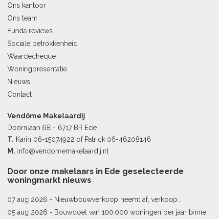
Ons kantoor
Ons team
Funda reviews
Sociale betrokkenheid
Waardecheque
Woningpresentatie
Nieuws
Contact
Vendôme Makelaardij
Doornlaan 6B - 6717 BR Ede
T.
Karin
06-15074922
of Patrick
06-46208146
M.
info@vendomemakelaardij.nl
Door onze makelaars in Ede geselecteerde
woningmarkt nieuws
07 aug 2026 -
Nieuwbouwverkoop neemt af, verkoop
bestaande woningen stijgt
05 aug 2026 -
Bouwdoel van 100.000 woningen per jaar binnen