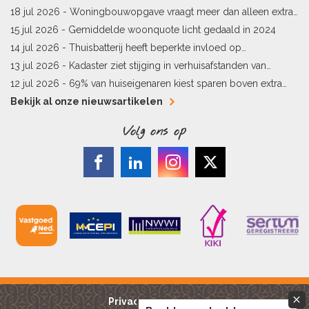
woningverkopen
18 jul 2026 -
Woningbouwopgave vraagt meer dan alleen extra
vergunningen
15 jul 2026 -
Gemiddelde woonquote licht gedaald in 2024
14 jul 2026 -
Thuisbatterij heeft beperkte invloed op
energielabel
13 jul 2026 -
Kadaster ziet stijging in verhuisafstanden van
kopers
12 jul 2026 -
69% van huiseigenaren kiest sparen boven extra
hypotheekaflossing
Bekijk al onze nieuwsartikelen
Volg ons op
Privacy reglement