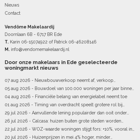
Nieuws
Contact
Vendôme Makelaardij
Doornlaan 6B - 6717 BR Ede
T.
Karin
06-15074922
of Patrick
06-46208146
M.
info@vendomemakelaardij.nl
Door onze makelaars in Ede geselecteerde
woningmarkt nieuws
07 aug 2026 -
Nieuwbouwverkoop neemt af, verkoop
bestaande woningen stijgt
05 aug 2026 -
Bouwdoel van 100.000 woningen per jaar binnen
bereik
04 aug 2026 -
Financiële belang van energielabel neemt toe
01 aug 2026 -
Timing van overdracht speelt grotere rol bij
woningprijs
29 jul 2026 -
Aanvullende lening populairder dan ooit onder
starters
26 jul 2026 -
Calcasa: huizen buiten grote steden worden
sneller meer waard
22 jul 2026 -
WOZ-waarde woningen stijgt fors: +10%, vooral in
Limburg en Pekela
20 jul 2026 -
Huizenprijzen in mei 4% hoger, minder