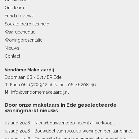
Ons team
Funda reviews
Sociale betrokkenheid
Waardecheque
Woningpresentatie
Nieuws
Contact
Vendôme Makelaardij
Doornlaan 6B - 6717 BR Ede
T.
Karin
06-15074922
of Patrick
06-46208146
M.
info@vendomemakelaardij.nl
Door onze makelaars in Ede geselecteerde
woningmarkt nieuws
07 aug 2026 -
Nieuwbouwverkoop neemt af, verkoop
bestaande woningen stijgt
05 aug 2026 -
Bouwdoel van 100.000 woningen per jaar binnen
bereik
04 aug 2026 -
Financiële belang van energielabel neemt toe