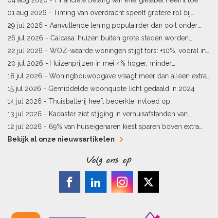
01 aug 2026 -
Timing van overdracht speelt grotere rol bij
woningprijs
29 jul 2026 -
Aanvullende lening populairder dan ooit onder
starters
26 jul 2026 -
Calcasa: huizen buiten grote steden worden
sneller meer waard
22 jul 2026 -
WOZ-waarde woningen stijgt fors: +10%, vooral in
Limburg en Pekela
20 jul 2026 -
Huizenprijzen in mei 4% hoger, minder
woningverkopen
18 jul 2026 -
Woningbouwopgave vraagt meer dan alleen extra
vergunningen
15 jul 2026 -
Gemiddelde woonquote licht gedaald in 2024
14 jul 2026 -
Thuisbatterij heeft beperkte invloed op
energielabel
13 jul 2026 -
Kadaster ziet stijging in verhuisafstanden van
kopers
12 jul 2026 -
69% van huiseigenaren kiest sparen boven extra
hypotheekaflossing
Bekijk al onze nieuwsartikelen
Volg ons op