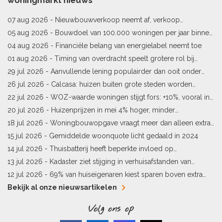
07 aug 2026 -
Nieuwbouwverkoop neemt af, verkoop
bestaande woningen stijgt
05 aug 2026 -
Bouwdoel van 100.000 woningen per jaar binnen
bereik
04 aug 2026 -
Financiële belang van energielabel neemt toe
01 aug 2026 -
Timing van overdracht speelt grotere rol bij
woningprijs
29 jul 2026 -
Aanvullende lening populairder dan ooit onder
starters
26 jul 2026 -
Calcasa: huizen buiten grote steden worden
sneller meer waard
22 jul 2026 -
WOZ-waarde woningen stijgt fors: +10%, vooral in
Limburg en Pekela
20 jul 2026 -
Huizenprijzen in mei 4% hoger, minder
woningverkopen
18 jul 2026 -
Woningbouwopgave vraagt meer dan alleen extra
vergunningen
15 jul 2026 -
Gemiddelde woonquote licht gedaald in 2024
14 jul 2026 -
Thuisbatterij heeft beperkte invloed op
energielabel
13 jul 2026 -
Kadaster ziet stijging in verhuisafstanden van
kopers
12 jul 2026 -
69% van huiseigenaren kiest sparen boven extra
hypotheekaflossing
Bekijk al onze nieuwsartikelen
Volg ons op