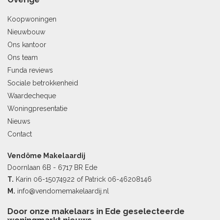
Koopwoningen
Nieuwbouw
Ons kantoor
Ons team
Funda reviews
Sociale betrokkenheid
Waardecheque
Woningpresentatie
Nieuws
Contact
Vendôme Makelaardij
Doornlaan 6B - 6717 BR Ede
T.
Karin
06-15074922
of Patrick
06-46208146
M.
info@vendomemakelaardij.nl
Door onze makelaars in Ede geselecteerde
woningmarkt nieuws