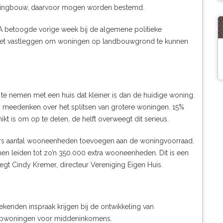
oningbouw, daarvoor mogen worden bestemd.
A betoogde vorige week bij de
algemene politieke
moet vastleggen om woningen op landbouwgrond te kunnen
e nemen met een huis dat kleiner is dan de huidige woning.
 meedenken over het splitsen van grotere woningen. 15%
t is om op te delen, de helft overweegt dit serieus.
fors aantal wooneenheden toevoegen aan de woningvoorraad.
en leiden tot zo’n 350.000 extra wooneenheden. Dit is een
egt Cindy Kremer, directeur Vereniging Eigen Huis.
enden inspraak krijgen bij de ontwikkeling van
oopwoningen voor middeninkomens.