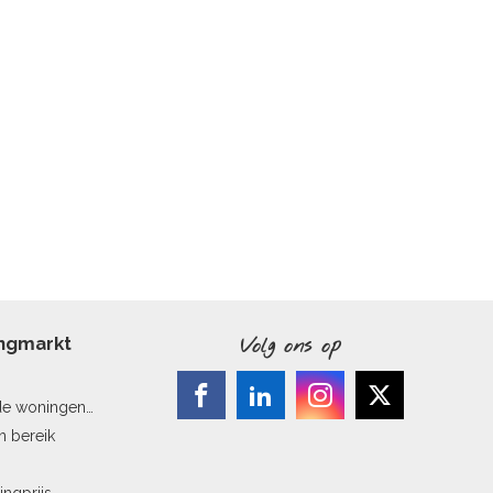
ingmarkt
Volg ons op
de woningen
n bereik
ingprijs