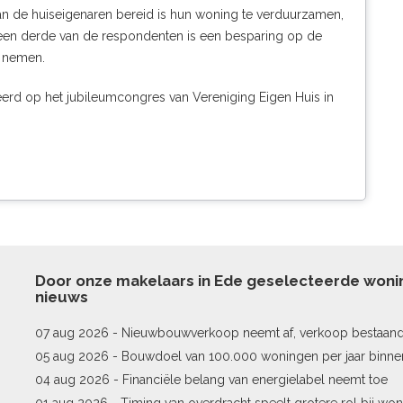
 van de huiseigenaren bereid is hun woning te verduurzamen,
r een derde van de respondenten is een besparing op de
e nemen.
erd op het jubileumcongres van Vereniging Eigen Huis in
Door onze makelaars in Ede geselecteerde won
nieuws
07 aug 2026 -
Nieuwbouwverkoop neemt af, verkoop bestaan
stijgt
05 aug 2026 -
Bouwdoel van 100.000 woningen per jaar binne
04 aug 2026 -
Financiële belang van energielabel neemt toe
01 aug 2026 -
Timing van overdracht speelt grotere rol bij won