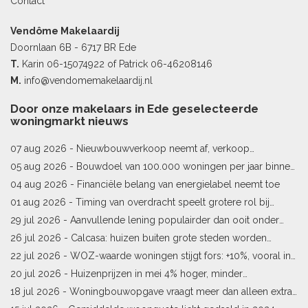
Contact
Vendôme Makelaardij
Doornlaan 6B - 6717 BR Ede
T.
Karin
06-15074922
of Patrick
06-46208146
M.
info@vendomemakelaardij.nl
Door onze makelaars in Ede geselecteerde
woningmarkt nieuws
07 aug 2026 -
Nieuwbouwverkoop neemt af, verkoop
bestaande woningen stijgt
05 aug 2026 -
Bouwdoel van 100.000 woningen per jaar binnen
bereik
04 aug 2026 -
Financiële belang van energielabel neemt toe
01 aug 2026 -
Timing van overdracht speelt grotere rol bij
woningprijs
29 jul 2026 -
Aanvullende lening populairder dan ooit onder
starters
26 jul 2026 -
Calcasa: huizen buiten grote steden worden
sneller meer waard
22 jul 2026 -
WOZ-waarde woningen stijgt fors: +10%, vooral in
Limburg en Pekela
20 jul 2026 -
Huizenprijzen in mei 4% hoger, minder
woningverkopen
18 jul 2026 -
Woningbouwopgave vraagt meer dan alleen extra
vergunningen