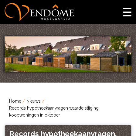
Home
Nieuws
Records hypotheekaanvragen waarde stijging
koopwoningen in oktober
Records hypotheekaanvragen,