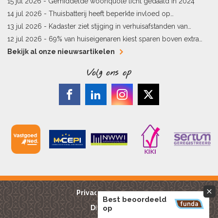
15 jul 2026 -
Gemiddelde woonquote licht gedaald in 2024
14 jul 2026 -
Thuisbatterij heeft beperkte invloed op
energielabel
13 jul 2026 -
Kadaster ziet stijging in verhuisafstanden van
kopers
12 jul 2026 -
69% van huiseigenaren kiest sparen boven extra
hypotheekaflossing
Bekijk al onze nieuwsartikelen
Volg ons op
Privacy reglement
Best beoordeeld
Disclaimer
op