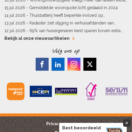
vergunningen
15 jul 2026 -
Gemiddelde woonquote licht gedaald in 2024
14 jul 2026 -
Thuisbatterij heeft beperkte invloed op
energielabel
13 jul 2026 -
Kadaster ziet stijging in verhuisafstanden van
kopers
12 jul 2026 -
69% van huiseigenaren kiest sparen boven extra
hypotheekaflossing
Bekijk al onze nieuwsartikelen
Volg ons op
Privacy reglement
Best beoordeeld