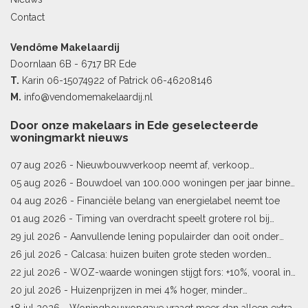
Contact
Vendôme Makelaardij
Doornlaan 6B - 6717 BR Ede
T.
Karin
06-15074922
of Patrick
06-46208146
M.
info@vendomemakelaardij.nl
Door onze makelaars in Ede geselecteerde
woningmarkt nieuws
07 aug 2026 -
Nieuwbouwverkoop neemt af, verkoop
bestaande woningen stijgt
05 aug 2026 -
Bouwdoel van 100.000 woningen per jaar binnen
bereik
04 aug 2026 -
Financiële belang van energielabel neemt toe
01 aug 2026 -
Timing van overdracht speelt grotere rol bij
woningprijs
29 jul 2026 -
Aanvullende lening populairder dan ooit onder
starters
26 jul 2026 -
Calcasa: huizen buiten grote steden worden
sneller meer waard
22 jul 2026 -
WOZ-waarde woningen stijgt fors: +10%, vooral in
Limburg en Pekela
20 jul 2026 -
Huizenprijzen in mei 4% hoger, minder
woningverkopen
18 jul 2026 -
Woningbouwopgave vraagt meer dan alleen extra