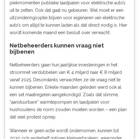
piekmomenten publieke laadpalen voor elektrische auto’s
uit te zetten. Ook dat gaat nu gebeuren. Wel moet er een
uitzonderingsoptie blijven voor eigenaren van elektrische
auto’s om altijd te kunnen laden als dat direct nodig is. Hier
wordt komende maand een besluit over verwacht.
Netbeheerders kunnen vraag niet
bijbenen
Netbeheerders gaan hun jaarlijkse investeringen in het
stroomnet verdubbelen van € 4 miljard naar € 8 miljard
vanaf 2025. Desondanks verwachten ze de vraag niet te
kunnen bijbenen. Enkele maanden geleden werd ook al
een
set maatregelen aangekondigd
. Zoals dat slimme,
“aanstuurbare” warmtepompen en laadpalen voor
huishoudens de norm zouden moeten worden – een plan
dat veel protest opriep.
Wanneer er geen actie wordt ondernomen, kunnen tot
2030 zo’n anderhalf miljoen kleinverbruikers, waaronder