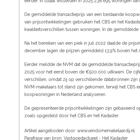
eerder. In totaal wisselden in 2025 238.695 woningen van
De gemiddelde transactieprijs van een bestaande koop
van prijsontwikkelingen gebruiken het CBS en het Kadaste
kwaliteitsverschillen tussen woningen. In de gemiddelde tr
Na het bereiken van een piek in juli 2022 daalde de prijsin
december lagen de prijzen gemiddeld 13,9% boven het ni
Eerder meldde de NVM dat de gemiddelde transactieprijs
2025 voor het eerst boven de €500.000 uitkwam. De cijf
verschillen, omdat zij op verschillende databronnen zij
NVM-makelaars tot stand zijn gekomen, terwijl het CBS e
koopwoningen in Nederland analyseren.
De gepresenteerde prijsontwikkelingen zijn gebaseerd o
zoals opgesteld door het CBS en het Kadaster.
Artikel aangeboden door:
www.vendomemakelaardij.nl
Parafrase van bron: Vastgoedactueel - Het Kadaster