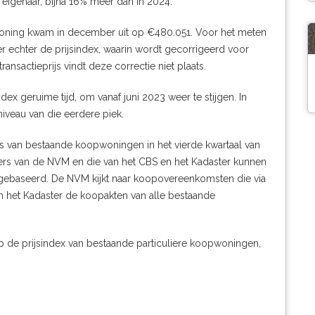
 eigenaar, bijna 16% meer dan in 2024.
woning kwam in december uit op €480.051. Voor het meten
r echter de prijsindex, waarin wordt gecorrigeerd voor
ansactieprijs vindt deze correctie niet plaats.
dex geruime tijd, om vanaf juni 2023 weer te stijgen. In
veau van die eerdere piek.
 van bestaande koopwoningen in het vierde kwartaal van
ers van de NVM en die van het CBS en het Kadaster kunnen
n gebaseerd. De NVM kijkt naar koopovereenkomsten die via
n het Kadaster de koopakten van alle bestaande
p de prijsindex van bestaande particuliere koopwoningen,