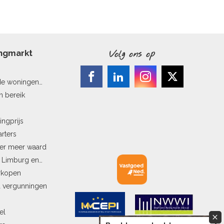
ingmarkt
Volg ons op
de woningen
n bereik
ingprijs
arters
ler meer waard
n Limburg en
erkopen
a vergunningen
el