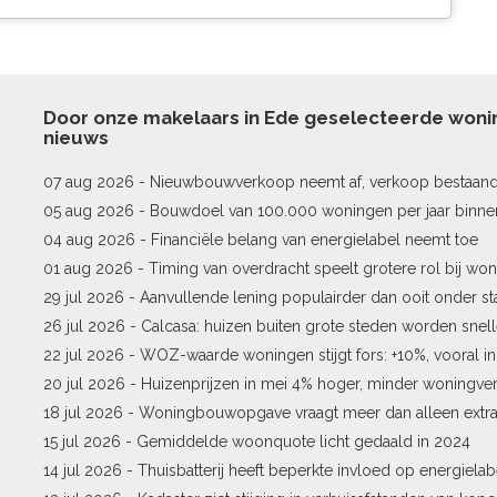
Door onze makelaars in Ede geselecteerde won
nieuws
07 aug 2026 -
Nieuwbouwverkoop neemt af, verkoop bestaan
stijgt
05 aug 2026 -
Bouwdoel van 100.000 woningen per jaar binne
04 aug 2026 -
Financiële belang van energielabel neemt toe
01 aug 2026 -
Timing van overdracht speelt grotere rol bij won
29 jul 2026 -
Aanvullende lening populairder dan ooit onder st
26 jul 2026 -
Calcasa: huizen buiten grote steden worden snel
22 jul 2026 -
WOZ-waarde woningen stijgt fors: +10%, vooral i
Pekela
20 jul 2026 -
Huizenprijzen in mei 4% hoger, minder woningv
18 jul 2026 -
Woningbouwopgave vraagt meer dan alleen extr
15 jul 2026 -
Gemiddelde woonquote licht gedaald in 2024
14 jul 2026 -
Thuisbatterij heeft beperkte invloed op energielab