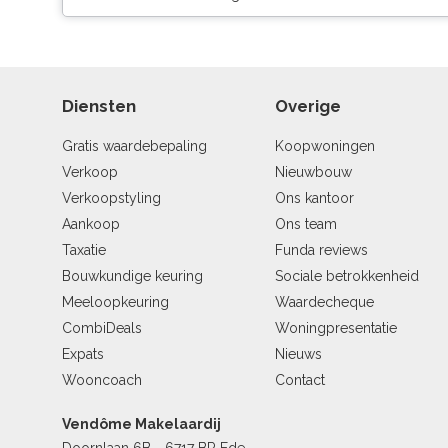
Diensten
Overige
Gratis waardebepaling
Koopwoningen
Verkoop
Nieuwbouw
Verkoopstyling
Ons kantoor
Aankoop
Ons team
Taxatie
Funda reviews
Bouwkundige keuring
Sociale betrokkenheid
Meeloopkeuring
Waardecheque
CombiDeals
Woningpresentatie
Expats
Nieuws
Wooncoach
Contact
Vendôme Makelaardij
Doornlaan 6B - 6717 BR Ede